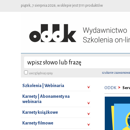
piątek, 7 sierpnia 2026; w sklepie jest 5111 produktów
szukanie zaawansow
uwzględniaj opisy
Szkolenia | Webinaria
ODDK
Ser
Karnety | Abonamenty na
webinaria
Karnety książkowe
Karnety filmowe