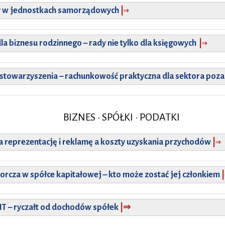
⇒
y w jednostkach samorządowych
|
⇒
la biznesu rodzinnego – rady nie tylko dla księgowych
|
i stowarzyszenia – rachunkowość praktyczna dla sektora po
BIZNES • SPÓŁKI • PODATKI
⇒
a reprezentację i reklamę a koszty uzyskania przychodów
|
orcza w spółce kapitałowej
– kto może zostać jej członkiem
|
CIT
– ryczałt od dochodów spółek
|
⇒