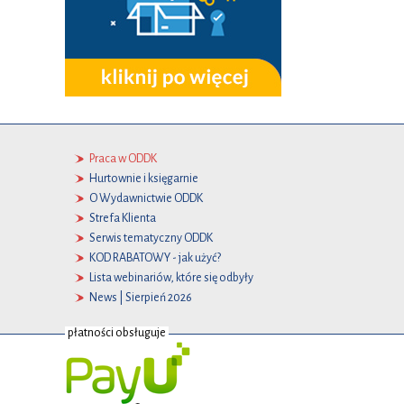
Praca w ODDK
Hurtownie i księgarnie
O Wydawnictwie ODDK
Strefa Klienta
Serwis tematyczny ODDK
KOD RABATOWY - jak użyć?
Lista webinariów, które się odbyły
News | Sierpień 2026
płatności obsługuje