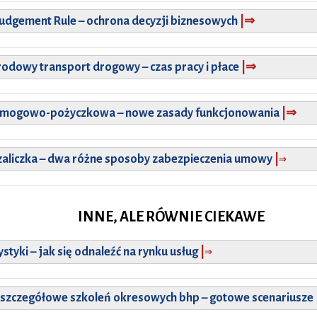
Judgement Rule
– ochrona decyzji biznesowych
|
⇒
rodowy transport drogowy
– czas pracy i płace
|
⇒
omogowo-pożyczkowa
– nowe zasady funkcjonowania
|
⇒
⇒
zaliczka
– dwa różne sposoby zabezpieczenia umowy
|
INNE, ALE RÓWNIE CIEKAWE
⇒
ystyki
–
jak się odnaleźć na rynku usług
|
szczegółowe szkoleń okresowych bhp
–
gotowe scenariusze