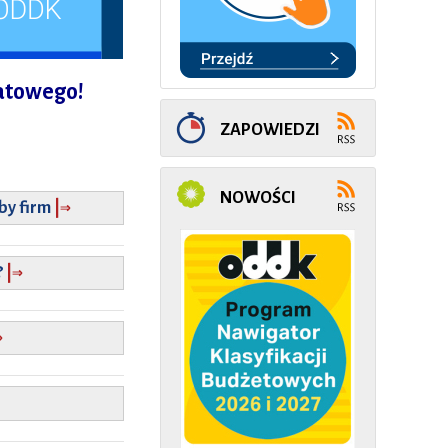
batowego!
ZAPOWIEDZI
NOWOŚCI
⇒
by firm
|
⇒
?
|
⇒