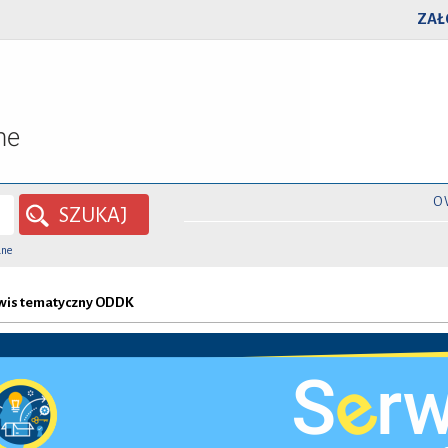
ZAŁ
O
SZUKAJ
ane
wis tematyczny ODDK