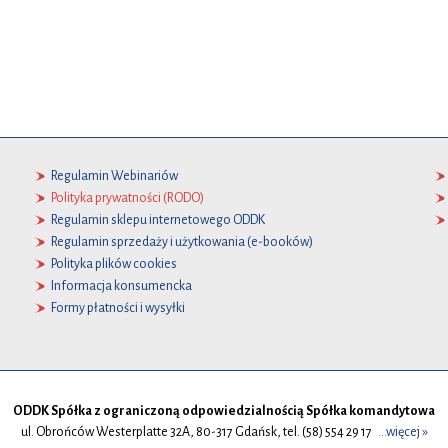
Regulamin Webinariów
Polityka prywatności (RODO)
Regulamin sklepu internetowego ODDK
Regulamin sprzedaży i użytkowania (e-booków)
Polityka plików cookies
Informacja konsumencka
Formy płatności i wysyłki
ODDK Spółka z ograniczoną odpowiedzialnością Spółka komandytowa
ul. Obrońców Westerplatte 32A, 80-317 Gdańsk, tel. (58) 554 29 17
...więcej »