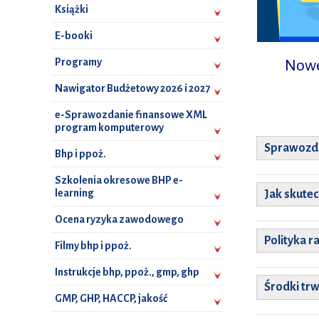
Książki
E-booki
Programy
Nowe
Nawigator Budżetowy 2026 i 2027
e-Sprawozdanie finansowe XML
program komputerowy
Sprawozda
Bhp i ppoż.
Szkolenia okresowe BHP e-
learning
Jak skute
Ocena ryzyka zawodowego
Polityka 
Filmy bhp i ppoż.
Instrukcje bhp, ppoż., gmp, ghp
Środki tr
GMP, GHP, HACCP, jakość