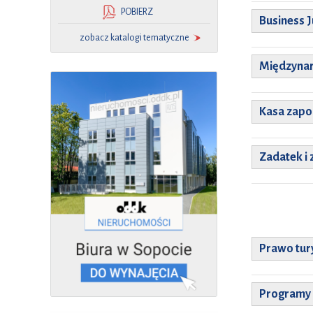
POBIERZ
Business 
zobacz katalogi tematyczne
Międzyna
Kasa zap
Zadatek i 
Prawo tur
Programy 