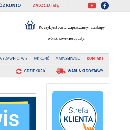
ÓŻ KONTO
ZALOGUJ SIĘ
Koszyk jest pusty, zapraszamy na zakupy!
Twój schowek jest pusty.
 WYDAWNICTWIE
JAK KUPIĆ
MAPA SERWISU
KONTAKT
GDZIE KUPIĆ
WARUNKI DOSTAWY