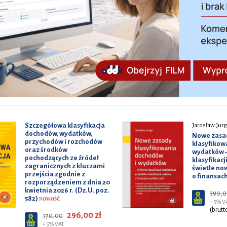
Szczegółowa klasyfikacja
Jarosław Jur
dochodów, wydatków,
Nowe zasa
przychodów i rozchodów
klasyfikow
oraz środków
wydatków 
pochodzących ze źródeł
klasyfikacj
zagranicznych z kluczami
świetle now
przejścia zgodnie z
o finansac
rozporządzeniem z dnia 20
kwietnia 2026 r. (Dz.U. poz.
390,0
582)
NOWOŚĆ
+ 5% V
(brutt
296,00 zł
370,00
+ 5% VAT