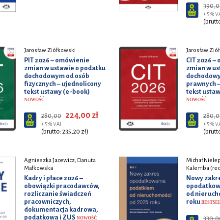
390,0
+ 5% V
(brutt
Jarosław Ziółkowski
Jarosław Zió
PIT 2026 – omówienie
CIT 2026 –
zmian w ustawie o podatku
zmian w us
dochodowym od osób
dochodowy
fizycznych – ujednolicony
prawnych –
tekst ustawy (e-book)
tekst usta
NOWOŚĆ
NOWOŚĆ
224,00 zł
280,00
280,0
+ 5% VAT
+ 5% V
(brutto: 235,20 zł)
(brutt
Agnieszka Jacewicz, Danuta
Michał Nielep
Małkowska
Kalemba (red
Kadry i płace 2026 –
Nowy zakr
obowiązki pracodawców,
opodatkow
rozliczanie świadczeń
od nieruch
pracowniczych,
roku
BESTSE
dokumentacja kadrowa,
podatkowa i ZUS
330,0
NOWOŚĆ