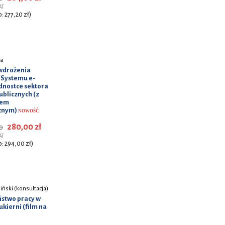
AT
o: 277,20 zł)
ga
 wdrożenia
 Systemu e-
ednostce sektora
ublicznych (z
tem
cznym)
NOWOŚĆ
280,00 zł
0
AT
o: 294,00 zł)
ński (konsultacja)
stwo pracy w
cukierni (film na