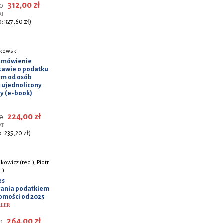
312,00 zł
0
AT
o: 327,60 zł)
łkowski
 omówienie
tawie o podatku
m od osób
 ujednolicony
wy (e-book)
224,00 zł
0
AT
o: 235,20 zł)
kowicz (red.), Piotr
.)
es
ania podatkiem
omości od 2025
LLER
264,00 zł
0