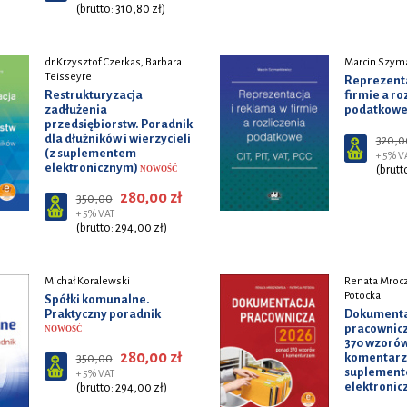
(brutto: 310,80 zł)
dr Krzysztof Czerkas, Barbara
Marcin Szym
Teisseyre
Reprezenta
Restrukturyzacja
firmie a ro
zadłużenia
podatkow
przedsiębiorstw. Poradnik
dla dłużników i wierzycieli
320,0
(z suplementem
+ 5% V
elektronicznym)
(brutt
NOWOŚĆ
280,00 zł
350,00
+ 5% VAT
(brutto: 294,00 zł)
Michał Koralewski
Renata Mrocz
Potocka
Spółki komunalne.
Praktyczny poradnik
Dokumenta
pracownicz
NOWOŚĆ
370 wzorów
280,00 zł
komentarz
350,00
suplemen
+ 5% VAT
elektroni
(brutto: 294,00 zł)