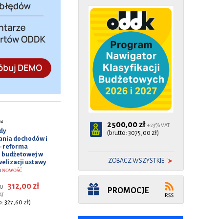
ga
2500,00 zł
+ 23% VAT
dy
(brutto: 3075,00 zł)
ania dochodów i
– reforma
i budżetowej w
ZOBACZ WSZYSTKIE
elizacji ustawy
h
NOWOŚĆ
312,00 zł
0
PROMOCJE
AT
o: 327,60 zł)