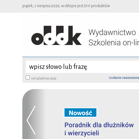
piątek, 7 sierpnia 2026; w sklepie jest 5111 produktów
szukanie zaawansow
uwzględniaj opisy