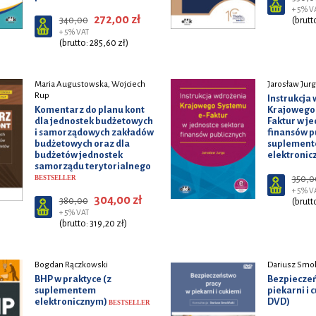
+ 5% V
272,00 zł
340,00
(brutt
+ 5% VAT
(brutto: 285,60 zł)
Maria Augustowska, Wojciech
Jarosław Jur
Rup
Instrukcja
Komentarz do planu kont
Krajowego
dla jednostek budżetowych
Faktur w j
i samorządowych zakładów
finansów p
budżetowych oraz dla
suplemen
budżetów jednostek
elektroni
samorządu terytorialnego
BESTSELLER
350,0
+ 5% V
304,00 zł
380,00
(brutt
+ 5% VAT
(brutto: 319,20 zł)
Bogdan Rączkowski
Dariusz Smoli
BHP w praktyce (z
Bezpieczeń
suplementem
piekarni i 
elektronicznym)
DVD)
BESTSELLER