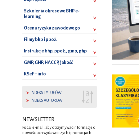
Szkolenia okresowe BHP e-
learning
Ocena ryzyka zawodowego
Filmy bhp i ppoż.
Instrukcje bhp, ppoż., gmp, ghp
GMP, GHP, HACCP, jakość
KSeF – info
INDEKS TYTUŁÓW
INDEKS AUTORÓW
NEWSLETTER
Podaj e-mail, aby otrzymywać informacje o
nowościach wydawniczych i promocjach