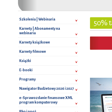
Szkolenia | Webinaria
50% t
Karnety | Abonamenty na
webinaria
Karnety książkowe
Karnety filmowe
Książki
E-booki
Programy
Nawigator Budżetowy 2026 i 2027
e-Sprawozdanie finansowe XML
program komputerowy
Bhp i ppoż.