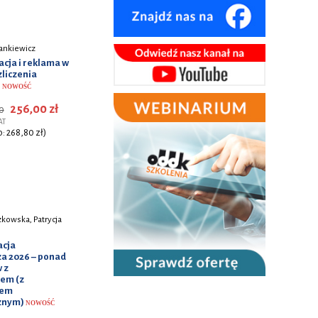
ankiewicz
cja i reklama w
zliczenia
e
NOWOŚĆ
256,00 zł
0
AT
o: 268,80 zł)
kowska, Patrycja
cja
a 2026 – ponad
 z
em (z
tem
cznym)
NOWOŚĆ