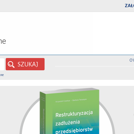
ZAŁ
O
SZUKAJ
ane