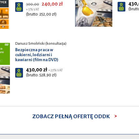
430,
240,00 zł
300,00
(brutt
+ 5% VAT
(brutto: 252,00 zł)
Dariusz Smoliński (konsultacja)
Bezpieczna praca w
cukierni, lodziarni i
kawiarni (film na DVD)
430,00 zł
+ 23% VAT
(brutto: 528,90 zł)
ZOBACZ PEŁNĄ OFERTĘ ODDK