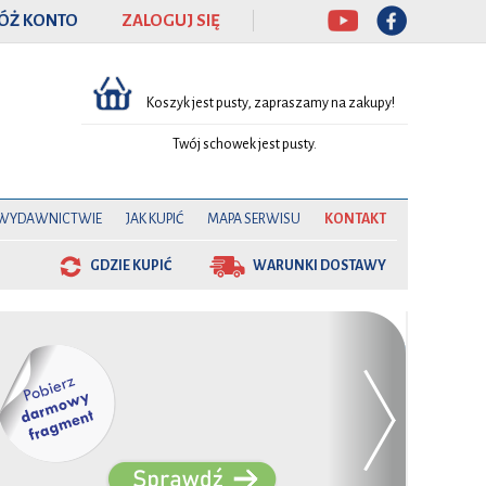
ÓŻ KONTO
ZALOGUJ SIĘ
Koszyk jest pusty, zapraszamy na zakupy!
Twój schowek jest pusty.
 WYDAWNICTWIE
JAK KUPIĆ
MAPA SERWISU
KONTAKT
GDZIE KUPIĆ
WARUNKI DOSTAWY