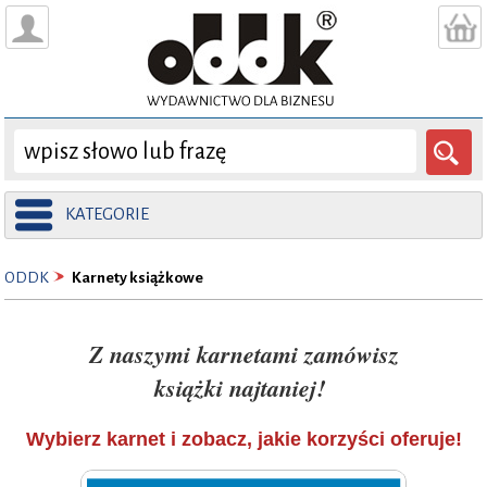
KATEGORIE
ODDK
Karnety książkowe
Z naszymi karnetami zamówisz
książki najtaniej!
Wybierz karnet i zobacz, jakie korzyści oferuje!