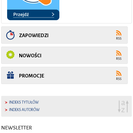
ZAPOWIEDZI
NOWOŚCI
PROMOCJE
INDEKS TYTUŁÓW
INDEKS AUTORÓW
NEWSLETTER