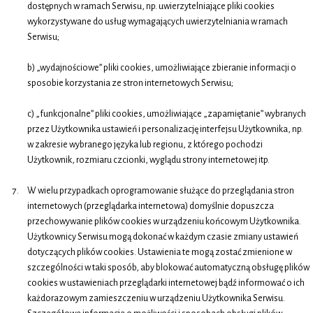
dostępnych w ramach Serwisu, np. uwierzytelniające pliki cookies
wykorzystywane do usług wymagających uwierzytelniania w ramach
Serwisu;
b) „wydajnościowe” pliki cookies, umożliwiające zbieranie informacji o
sposobie korzystania ze stron internetowych Serwisu;
c) „funkcjonalne” pliki cookies, umożliwiające „zapamiętanie” wybranych
przez Użytkownika ustawień i personalizację interfejsu Użytkownika, np.
w zakresie wybranego języka lub regionu, z którego pochodzi
Użytkownik, rozmiaru czcionki, wyglądu strony internetowej itp.
W wielu przypadkach oprogramowanie służące do przeglądania stron
internetowych (przeglądarka internetowa) domyślnie dopuszcza
przechowywanie plików cookies w urządzeniu końcowym Użytkownika.
Użytkownicy Serwisu mogą dokonać w każdym czasie zmiany ustawień
dotyczących plików cookies. Ustawienia te mogą zostać zmienione w
szczególności w taki sposób, aby blokować automatyczną obsługę plików
cookies w ustawieniach przeglądarki internetowej bądź informować o ich
każdorazowym zamieszczeniu w urządzeniu Użytkownika Serwisu.