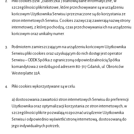
Pliki cookies (tzw. „ciasteczka”) stanowią dane informatyczne, w
szczególności pliki tekstowe, które przechowywane są w urządzeniu
końcowym Użytkownika Serwisu i przeznaczone są do korzystania ze
stron internetowych Serwisu. Cookies zazwyczaj zawierają nazwę strony
internetowej, z której pochodzą, czas przechowywania ich na urządzeniu
końcowym oraz unikalny numer.
Podmiotem zamieszczającym na urządzeniu końcowym Użytkownika
Serwisu pliki cookies oraz uzyskującym do nich dostęp jest operator
Serwisu – ODDK Spółka z ograniczoną odpowiedzialnością Spółka
komandytowa z siedzibą pod adresem 80-317 Gdańsk, ul. Obrońców
Westerplatte 32A.
Pliki cookies wykorzystywane są w celu:
a) dostosowania zawartości stron internetowych Serwisu do preferencji
Użytkownika oraz optymalizacji korzystania ze stron internetowych; w
szczególności pliki te pozwalają rozpoznać urządzenie Użytkownika
Serwisu i odpowiednio wyświetlić stronę internetową, dostosowaną do
jego indywidualnych potrzeb;