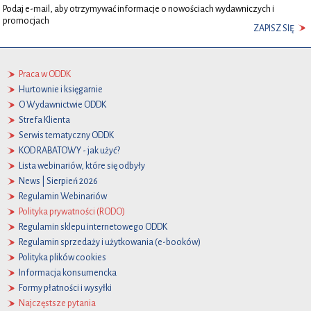
Podaj e-mail, aby otrzymywać informacje o nowościach wydawniczych i
promocjach
ZAPISZ SIĘ
Praca w ODDK
Hurtownie i księgarnie
O Wydawnictwie ODDK
Strefa Klienta
Serwis tematyczny ODDK
KOD RABATOWY - jak użyć?
Lista webinariów, które się odbyły
News | Sierpień 2026
Regulamin Webinariów
Polityka prywatności (RODO)
Regulamin sklepu internetowego ODDK
Regulamin sprzedaży i użytkowania (e-booków)
Polityka plików cookies
Informacja konsumencka
Formy płatności i wysyłki
Najczęstsze pytania