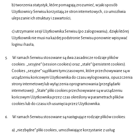
b) tworzenia statystyk, które pomagają zrozumieć, w jaki sposób
Użytkownicy Serwisu korzystają ze stron internetowych, co umożliwia
ulepszanie ich struktury i zawartości;
c) utrzymanie sesji Użytkownika Serwisu (po zalogowaniu), dzięki której
Użytkownik nie musi na każdej podstronie Serwisu ponownie wpisywać
loginu i hasła;
W ramach Serwisu stosowane są dwa zasadnicze rodzaje plików
cookies: „sesyjne” (session cookies) oraz „stałe” (persistent cookies).
Cookies „sesyjne” są plikami tymczasowymi, które przechowywane są w
urządzeniu końcowym Użytkownika do czasu wylogowania, opuszczenia
strony internetowej lub wyłączenia oprogramowania (przeglądarki
internetowej). „Stałe” pliki cookies przechowywane są w urządzeniu
końcowym Użytkownika przez czas określony w parametrach plików
cookies lub do czasu ich usunięcia przez Użytkownika.
W ramach Serwisu stosowane są następujące rodzaje plików cookies:
a) „niezbędne” pliki cookies, umożliwiające korzystanie z usług