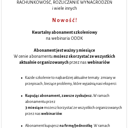
RACHUNKOWOŚĆ, ROZLICZANIE WYNAGRODZEŃ
i wiele innych
N o w o ś ć !
Kwartalny abonament szkoleniowy
na webinaria ODDK
Abonament jest ważny 3 miesiące
W cenie abonamentu
możesz skorzystać ze wszystkich
aktualnie organizowanych
przez nas
webinariów
Każde szkolenie to najbardziej aktualne tematy: zmiany w
przepisach, bieżące problemy, które wyjaśnią nasi eksperci.
Kupując abonament, zawsze zyskujesz.
W ramach
abonamentu przez
3 miesiące
możesz korzystać ze wszystkich organizowanych
przez nas
webinariów
.
Abonament kupujesz
na firmę/jednostkę
. W ramach