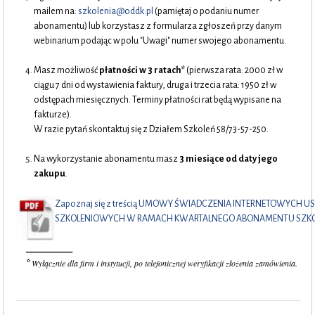
mailem na:
szkolenia@oddk.pl
(pamiętaj o podaniu numer
abonamentu) lub korzystasz z formularza zgłoszeń przy danym
webinarium podając w polu "Uwagi" numer swojego abonamentu.
Masz możliwość
płatności w 3 ratach*
(pierwsza rata: 2000 zł w
ciągu 7 dni od wystawienia faktury, druga i trzecia rata: 1950 zł w
odstępach miesięcznych. Terminy płatności rat będą wypisane na
fakturze).
W razie pytań skontaktuj się z Działem Szkoleń 58/73-57-250.
Na wykorzystanie abonamentu masz
3 miesiące od daty jego
zakupu
.
Zapoznaj się z treścią UMOWY ŚWIADCZENIA INTERNETOWYCH U
SZKOLENIOWYCH W RAMACH KWARTALNEGO ABONAMENTU SZK
___________
Wyłącznie dla firm i instytucji, po telefonicznej weryfikacji złożenia zamówienia.
*