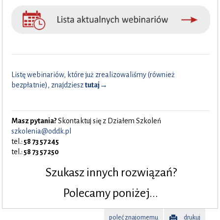
Listę webinariów, które już zrealizowaliśmy (również
bezpłatnie), znajdziesz
tutaj→
Masz pytania?
Skontaktuj się z Działem Szkoleń
szkolenia@oddk.pl
tel.:
58 73 57 245
tel.:
58 73 57 250
Szukasz innych rozwiązań?
Polecamy poniżej...
poleć znajomemu
drukuj