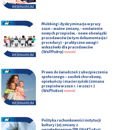
Mobbing i dyskryminacja w pracy
2026 – ważne zmiany, - omówienie
nowych przepisów, - nowe obowiązki
pracodawców (w tym dokumentacja i
procedury) - praktyczne uwagi i
wskazówki dla pracodawców
(W6PP0819)
NOWOŚĆ
Prawo do świadczeń z ubezpieczenia
społecznego – zasiłek chorobowy,
opiekuńczy i macierzyński (zmiana
przepisów w 2026 r. i w 2027 r.)
(W6PJ0820)
NOWOŚĆ
Polityka rachunkowości instytucji
kultury i jej zmiany z
uwzględnieniem JPK (W6KT0821)