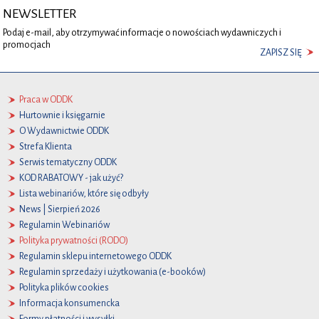
NEWSLETTER
Podaj e-mail, aby otrzymywać informacje o nowościach wydawniczych i
promocjach
ZAPISZ SIĘ
Praca w ODDK
Hurtownie i księgarnie
O Wydawnictwie ODDK
Strefa Klienta
Serwis tematyczny ODDK
KOD RABATOWY - jak użyć?
Lista webinariów, które się odbyły
News | Sierpień 2026
Regulamin Webinariów
Polityka prywatności (RODO)
Regulamin sklepu internetowego ODDK
Regulamin sprzedaży i użytkowania (e-booków)
Polityka plików cookies
Informacja konsumencka
Formy płatności i wysyłki