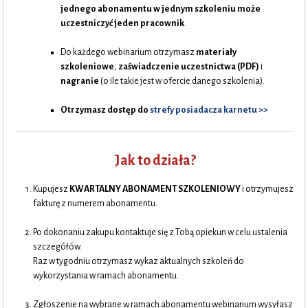
jednego abonamentu w jednym szkoleniu może
uczestniczyć jeden pracownik
.
Do każdego webinarium otrzymasz
materiały
szkoleniowe
,
zaświadczenie uczestnictwa (PDF)
i
nagranie
(o ile takie jest w ofercie danego szkolenia).
Otrzymasz dostęp do
strefy posiadacza karnetu >>
Jak to działa?
Kupujesz
KWARTALNY ABONAMENT SZKOLENIOWY
i otrzymujesz
fakturę z numerem abonamentu.
Po dokonaniu zakupu kontaktuje się z Tobą opiekun w celu ustalenia
szczegółów.
Raz w tygodniu otrzymasz wykaz aktualnych szkoleń do
wykorzystania w ramach abonamentu.
Zgłoszenie na wybrane w ramach abonamentu webinarium wysyłasz