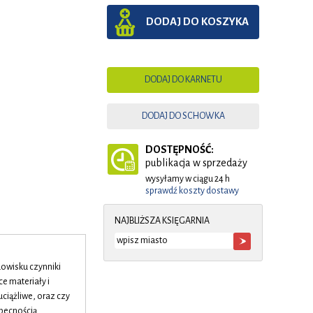
DODAJ DO KOSZYKA
DODAJ DO KARNETU
DODAJ DO SCHOWKA
DOSTĘPNOŚĆ:
publikacja w sprzedaży
wysyłamy w ciągu 24 h
sprawdź koszty dostawy
NAJBLIŻSZA KSIĘGARNIA
dowisku czynniki
e materiały i
ciążliwe, oraz czy
becnością