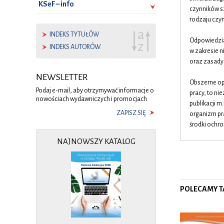
KSeF – info
czynników s
rodzaju czy
INDEKS TYTUŁÓW
Odpowiedzia
INDEKS AUTORÓW
w zakresie 
oraz zasady 
NEWSLETTER
Obszerne op
Podaj e-mail, aby otrzymywać informacje o
pracy, to n
nowościach wydawniczych i promocjach
publikacji m
ZAPISZ SIĘ
organizm pr
środki ochr
NAJNOWSZY KATALOG
POLECAMY T