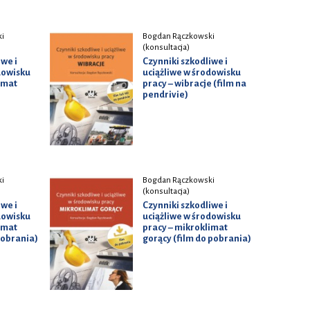
i
Bogdan Rączkowski
(konsultacja)
iwe i
Czynniki szkodliwe i
dowisku
uciążliwe w środowisku
imat
pracy – wibracje (film na
pendrivie)
i
Bogdan Rączkowski
(konsultacja)
iwe i
Czynniki szkodliwe i
dowisku
uciążliwe w środowisku
imat
pracy – mikroklimat
pobrania)
gorący (film do pobrania)