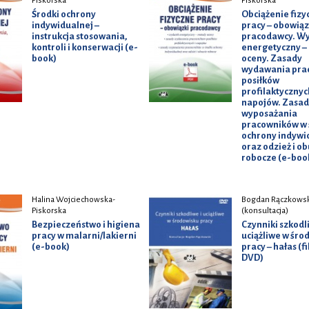
Piskorska
Piskorska
Środki ochrony
Obciążenie fizy
indywidualnej –
pracy – obowiąz
instrukcja stosowania,
pracodawcy. W
kontroli i konserwacji (e-
energetyczny –
book)
oceny. Zasady
wydawania pra
posiłków
profilaktycznych
napojów. Zasad
wyposażania
pracowników w 
ochrony indywi
oraz odzież i o
robocze (e-boo
Halina Wojciechowska-
Bogdan Rączkowsk
Piskorska
(konsultacja)
Bezpieczeństwo i higiena
Czynniki szkodl
pracy w malarni/lakierni
uciążliwe w śro
(e-book)
pracy – hałas (f
DVD)