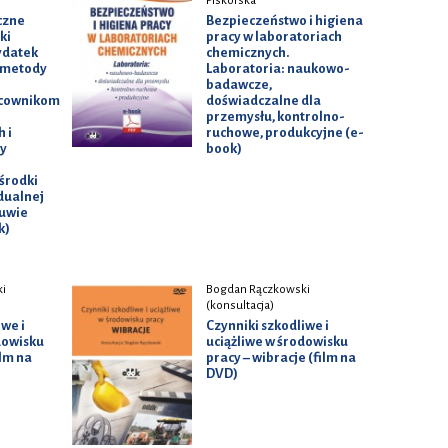
Piskorska
czne
Bezpieczeństwo i higiena
ki
pracy w laboratoriach
ydatek
chemicznych.
 metody
Laboratoria: naukowo-
badawcze,
cownikom
doświadczalne dla
przemysłu, kontrolno-
 i
ruchowe, produkcyjne (e-
y
book)
środki
dualnej
buwie
k)
i
Bogdan Rączkowski
(konsultacja)
iwe i
Czynniki szkodliwe i
dowisku
uciążliwe w środowisku
ilm na
pracy – wibracje (film na
DVD)