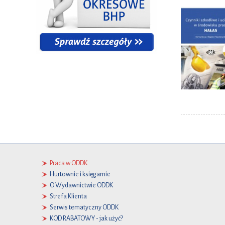
Praca w ODDK
Hurtownie i księgarnie
O Wydawnictwie ODDK
Strefa Klienta
Serwis tematyczny ODDK
KOD RABATOWY - jak użyć?