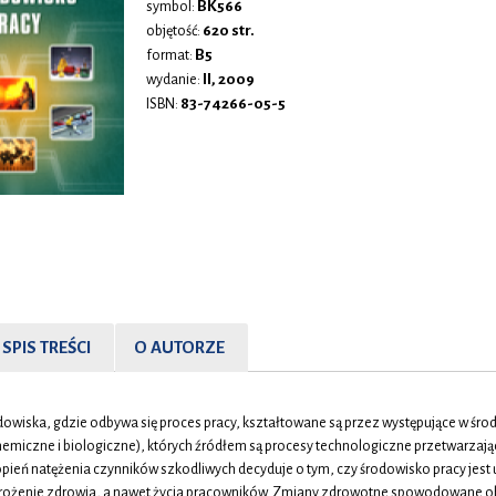
BK566
symbol:
620 str.
objętość:
B5
format:
II, 2009
wydanie:
83-74266-05-5
ISBN:
SPIS TREŚCI
O AUTORZE
owiska, gdzie odbywa się proces pracy, kształtowane są przez występujące w śro
hemiczne i biologiczne), których źródłem są procesy technologiczne przetwarzając
pień natężenia czynników szkodliwych decyduje o tym, czy środowisko pracy jest u
rożenie zdrowia, a nawet życia pracowników. Zmiany zdrowotne spowodowane o