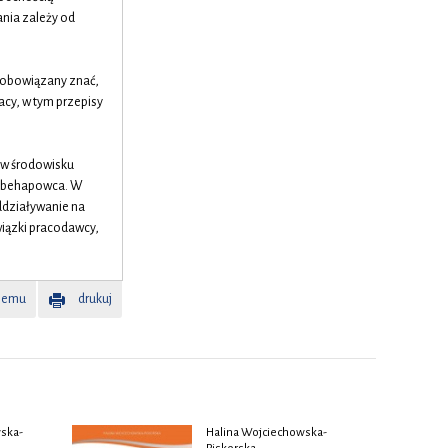
nia zależy od
t obowiązany znać,
cy, w tym przepisy
 w środowisku
du behapowca. W
oddziaływanie na
iązki pracodawcy,
memu
drukuj
ska-
Halina Wojciechowska-