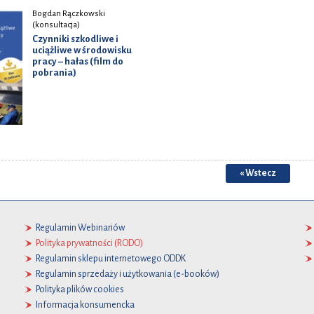
Bogdan Rączkowski
(konsultacja)
Czynniki szkodliwe i
uciążliwe w środowisku
pracy – hałas (film do
pobrania)
« Wstecz
Regulamin Webinariów
Polityka prywatności (RODO)
Regulamin sklepu internetowego ODDK
Regulamin sprzedaży i użytkowania (e-booków)
Polityka plików cookies
Informacja konsumencka