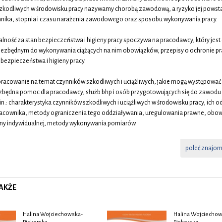
zkodliwych w środowisku pracy nazywamy chorobą zawodową, a ryzyko jej powsta
nnika, stopnia i czasu narażenia zawodowego oraz sposobu wykonywania pracy.
lność za stan bezpieczeństwa i higieny pracy spoczywa na pracodawcy, który jes
niezbędnym do wykonywania ciążących na nim obowiązków, przepisy o ochronie pra
bezpieczeństwa i higieny pracy.
racowanie na temat czynników szkodliwych i uciążliwych, jakie mogą występować
iezbędna pomoc dla pracodawcy, służb bhp i osób przygotowujących się do zawo
.in.: charakterystyka czynników szkodliwych i uciążliwych w środowisku pracy, ich 
acownika, metody ograniczenia tego oddziaływania, uregulowania prawne, obow
ony indywidualnej, metody wykonywania pomiarów.
poleć znajo
AKŻE
Halina Wojciechowska-
Halina Wojciechow