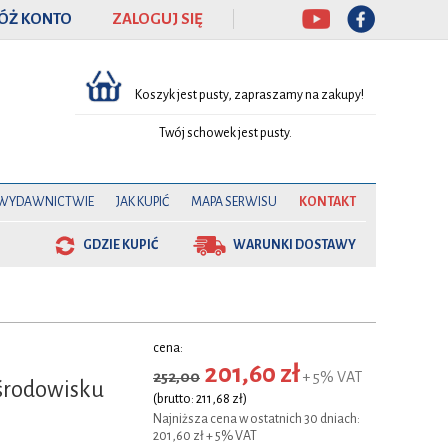
ÓŻ KONTO
ZALOGUJ SIĘ
Koszyk jest pusty, zapraszamy na zakupy!
Twój schowek jest pusty.
 WYDAWNICTWIE
JAK KUPIĆ
MAPA SERWISU
KONTAKT
GDZIE KUPIĆ
WARUNKI DOSTAWY
cena:
201,60 zł
252,00
+ 5% VAT
 środowisku
(brutto: 211,68 zł)
Najniższa cena w ostatnich 30 dniach:
201,60 zł + 5% VAT