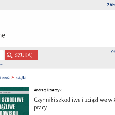
ZAŁ
O
SZUKAJ
ane
i ppoż.
książki
Andrzej Uzarczyk
Czynniki szkodliwe i uciążliwe w
pracy