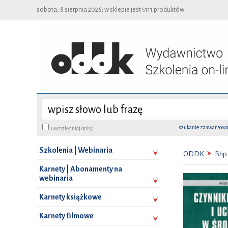
sobota, 8 sierpnia 2026; w sklepie jest 5111 produktów
szukanie zaawansow
uwzględniaj opisy
Szkolenia | Webinaria
ODDK
Bhp 
Karnety | Abonamenty na
webinaria
Karnety książkowe
Karnety filmowe