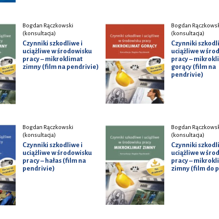
Bogdan Rączkowski
Bogdan Rączkowsk
(konsultacja)
(konsultacja)
Czynniki szkodliwe i
Czynniki szkodl
uciążliwe w środowisku
uciążliwe w śro
pracy – mikroklimat
pracy – mikrokl
zimny (film na pendrivie)
gorący (film na
pendrivie)
Bogdan Rączkowski
Bogdan Rączkowsk
(konsultacja)
(konsultacja)
Czynniki szkodliwe i
Czynniki szkodl
uciążliwe w środowisku
uciążliwe w śro
pracy – hałas (film na
pracy – mikrokl
pendrivie)
zimny (film do 