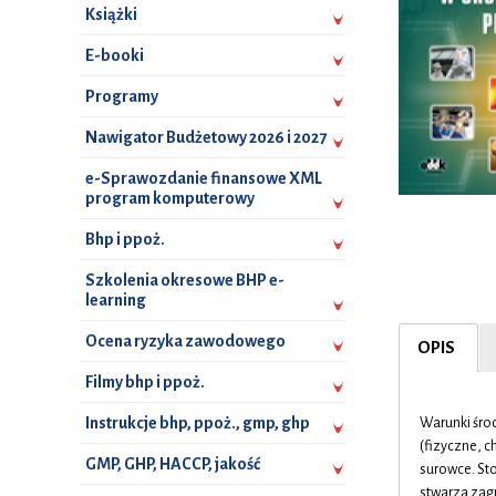
Książki
E-booki
Programy
Nawigator Budżetowy 2026 i 2027
e-Sprawozdanie finansowe XML
program komputerowy
Bhp i ppoż.
Szkolenia okresowe BHP e-
learning
Ocena ryzyka zawodowego
OPIS
Filmy bhp i ppoż.
Instrukcje bhp, ppoż., gmp, ghp
Warunki środ
(fizyczne, c
GMP, GHP, HACCP, jakość
surowce. Sto
stwarza zag