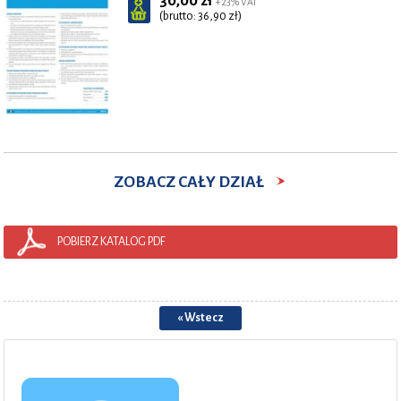
30,00 zł
+ 23% VAT
(brutto: 36,90 zł)
ZOBACZ CAŁY DZIAŁ
POBIERZ KATALOG PDF
« Wstecz