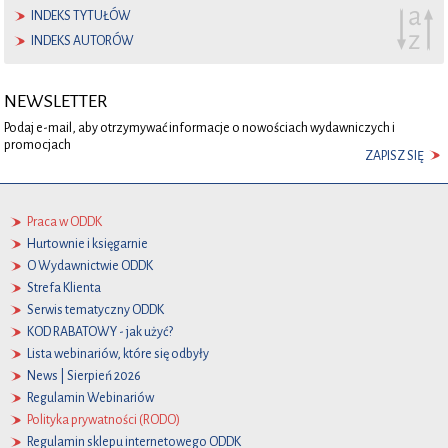
INDEKS TYTUŁÓW
INDEKS AUTORÓW
NEWSLETTER
Podaj e-mail, aby otrzymywać informacje o nowościach wydawniczych i
promocjach
ZAPISZ SIĘ
Praca w ODDK
Hurtownie i księgarnie
O Wydawnictwie ODDK
Strefa Klienta
Serwis tematyczny ODDK
KOD RABATOWY - jak użyć?
Lista webinariów, które się odbyły
News | Sierpień 2026
Regulamin Webinariów
Polityka prywatności (RODO)
Regulamin sklepu internetowego ODDK