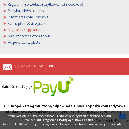
Regulamin sprzedaży i użytkowania (e-booków)
Polityka plików cookies
Informacja konsumencka
Formy płatności i wysyłki
Najczęstsze pytania
Napisz do redaktora serwisu
Współpraca z ODDK
zapisz się do newslettera
płatności obsługuje
ODDK Spółka z ograniczoną odpowiedzialnością Spółka komandytowa
ul. Obrońców Westerplatte 32A, 80-317 Gdańsk, tel. (58) 554 29 17
...więcej »
Strona korzysta z plików cookies w celu ułatwienia korzystania z zasobów serwisu i
x
realizacji usług zgodnie z
Polityką plików cookies
.
Opracowanie:
Prekursor
Możesz określić warunki przechowywania lub dostępu do plików cookies w Twojej przeglądarce.