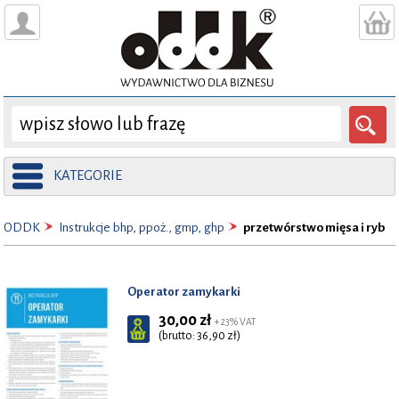
KATEGORIE
ODDK
Instrukcje bhp, ppoż., gmp, ghp
przetwórstwo mięsa i ryb
Operator zamykarki
30,00 zł
+ 23% VAT
(brutto: 36,90 zł)