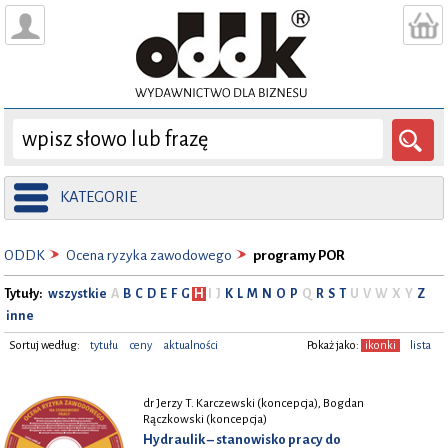
KATEGORIE
ODDK
Ocena ryzyka zawodowego
programy POR
Tytuły:
wszystkie
A
B
C
D
E
F
G
H
I
J
K
L
M
N
O
P
Q
R
S
T
U
V
W
X
Y
Z
inne
Sortuj według:
tytułu
ceny
aktualności
Pokaż jako:
ikonki
lista
dr Jerzy T. Karczewski (koncepcja), Bogdan
Rączkowski (koncepcja)
Hydraulik – stanowisko pracy do