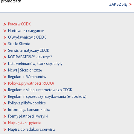
promocjach
ZAPISZ SIĘ
Praca w ODDK
Hurtownie i księgarnie
O Wydawnictwie ODDK
Strefa Klienta
Serwis tematyczny ODDK
KOD RABATOWY - jak użyć?
Lista webinariów, które się odbyły
News | Sierpień 2026
Regulamin Webinariów
Polityka prywatności (RODO)
Regulamin sklepu internetowego ODDK
Regulamin sprzedaży i użytkowania (e-booków)
Polityka plików cookies
Informacja konsumencka
Formy płatności i wysyłki
Najczęstsze pytania
Napisz do redaktora serwisu