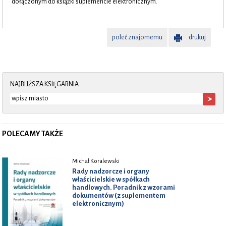
dołączonym do książki suplemencie elektronicznym.
poleć znajomemu
drukuj
NAJBLIŻSZA KSIĘGARNIA
POLECAMY TAKŻE
Michał Koralewski
Rady nadzorcze i organy
właścicielskie w spółkach
handlowych. Poradnik z wzorami
dokumentów (z suplementem
elektronicznym)