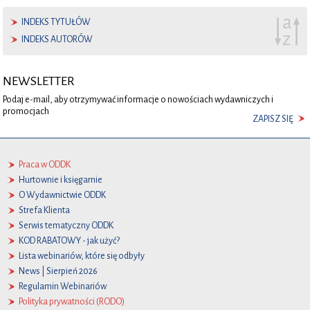
INDEKS TYTUŁÓW
INDEKS AUTORÓW
NEWSLETTER
Podaj e-mail, aby otrzymywać informacje o nowościach wydawniczych i
promocjach
ZAPISZ SIĘ
Praca w ODDK
Hurtownie i księgarnie
O Wydawnictwie ODDK
Strefa Klienta
Serwis tematyczny ODDK
KOD RABATOWY - jak użyć?
Lista webinariów, które się odbyły
News | Sierpień 2026
Regulamin Webinariów
Polityka prywatności (RODO)