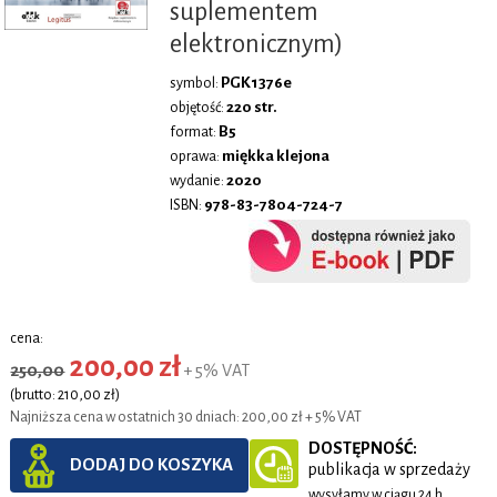
suplementem
elektronicznym)
PGK1376e
symbol:
220 str.
objętość:
B5
format:
miękka klejona
oprawa:
2020
wydanie:
978-83-7804-724-7
ISBN:
cena:
200,00 zł
250,00
+ 5% VAT
(brutto: 210,00 zł)
Najniższa cena w ostatnich 30 dniach: 200,00 zł + 5% VAT
DOSTĘPNOŚĆ:
DODAJ DO KOSZYKA
publikacja w sprzedaży
wysyłamy w ciągu 24 h