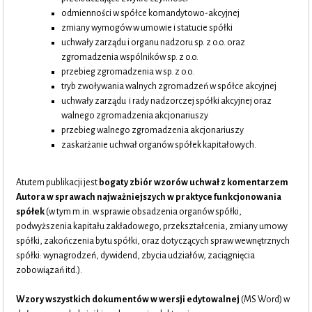
odmienności w spółce komandytowo-akcyjnej
zmiany wymogów w umowie i statucie spółki
uchwały zarządu i organu nadzoru sp. z o.o. oraz
zgromadzenia wspólników sp. z o.o.
przebieg zgromadzenia w sp. z o.o.
tryb zwoływania walnych zgromadzeń w spółce akcyjnej
uchwały zarządu i rady nadzorczej spółki akcyjnej oraz
walnego zgromadzenia akcjonariuszy
przebieg walnego zgromadzenia akcjonariuszy
zaskarżanie uchwał organów spółek kapitałowych.
Atutem publikacji jest
bogaty zbiór wzorów uchwał z komentarzem
Autora w
sprawach
najważniejszych w praktyce funkcjonowania
spółek
(w tym m.in. w sprawie obsadzenia organów spółki,
podwyższenia kapitału zakładowego, przekształcenia, zmiany umowy
spółki, zakończenia bytu spółki, oraz dotyczących spraw wewnętrznych
spółki: wynagrodzeń, dywidend, zbycia udziałów, zaciągnięcia
zobowiązań itd.).
W
zory wszystkich dokumentów w wersji edytowalnej
(MS Word) w