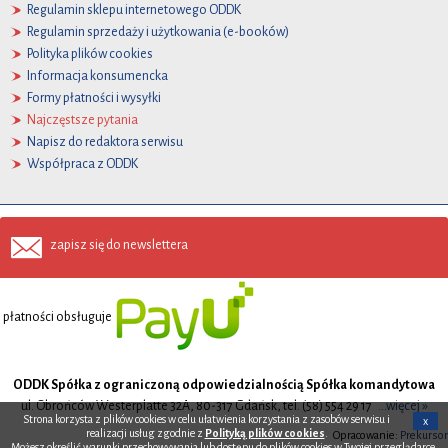
Regulamin sklepu internetowego ODDK
Regulamin sprzedaży i użytkowania (e-booków)
Polityka plików cookies
Informacja konsumencka
Formy płatności i wysyłki
Najczęstsze pytania
Napisz do redaktora serwisu
Współpraca z ODDK
zapisz się do newslettera
płatności obsługuje
ODDK Spółka z ograniczoną odpowiedzialnością Spółka komandytowa
ul. Obrońców Westerplatte 32A, 80-317 Gdańsk, tel. (58) 554 29 17
...więcej »
Strona korzysta z plików cookies w celu ułatwienia korzystania z zasobów serwisu i
x
realizacji usług zgodnie z
Polityką plików cookies
.
Opracowanie:
Prekursor
Możesz określić warunki przechowywania lub dostępu do plików cookies w Twojej przeglądarce.