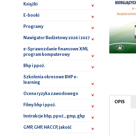
Książki
E-booki
Programy
Nawigator Budżetowy 2026 i 2027
e-Sprawozdanie finansowe XML
program komputerowy
Bhp i ppoż.
Szkolenia okresowe BHP e-
learning
Ocena ryzyka zawodowego
OPIS
Filmy bhp i ppoż.
Instrukcje bhp, ppoż., gmp, ghp
GMP, GHP, HACCP, jakość