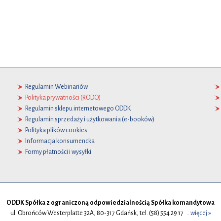
Regulamin Webinariów
Polityka prywatności (RODO)
Regulamin sklepu internetowego ODDK
Regulamin sprzedaży i użytkowania (e-booków)
Polityka plików cookies
Informacja konsumencka
Formy płatności i wysyłki
ODDK Spółka z ograniczoną odpowiedzialnością Spółka komandytowa
ul. Obrońców Westerplatte 32A, 80-317 Gdańsk, tel. (58) 554 29 17
...więcej »