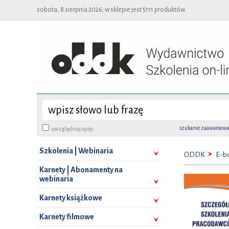
sobota, 8 sierpnia 2026; w sklepie jest 5111 produktów
szukanie zaawansow
uwzględniaj opisy
Szkolenia | Webinaria
ODDK
E-b
Karnety | Abonamenty na
webinaria
Karnety książkowe
Karnety filmowe