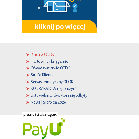
Praca w ODDK
Hurtownie i księgarnie
O Wydawnictwie ODDK
Strefa Klienta
Serwis tematyczny ODDK
KOD RABATOWY - jak użyć?
Lista webinariów, które się odbyły
News | Sierpień 2026
płatności obsługuje