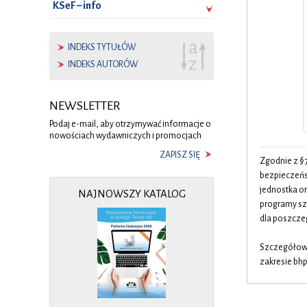
KSeF – info
INDEKS TYTUŁÓW
INDEKS AUTORÓW
NEWSLETTER
Podaj e-mail, aby otrzymywać informacje o
nowościach wydawniczych i promocjach
ZAPISZ SIĘ
Zgodnie z § 
bezpieczeńst
jednostka o
NAJNOWSZY KATALOG
programy szk
dla poszcze
Szczegółow
zakresie bh