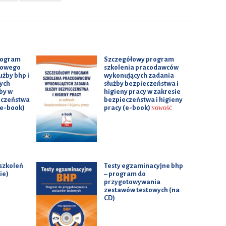
rogram
Szczegółowy program
sowego
szkolenia pracodawców
żby bhp i
wykonujących zadania
ych
służby bezpieczeństwa i
żby w
higieny pracy w zakresie
eczeństwa
bezpieczeństwa i higieny
(e-book)
pracy (e-book)
NOWOŚĆ
szkoleń
Testy egzaminacyjne bhp
ie)
– program do
przygotowywania
zestawów testowych (na
CD)