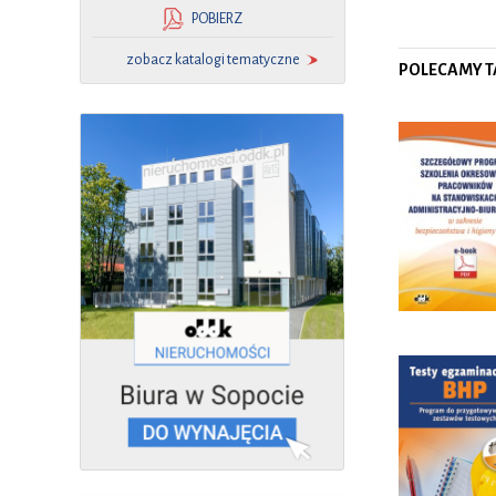
POBIERZ
zobacz katalogi tematyczne
POLECAMY T