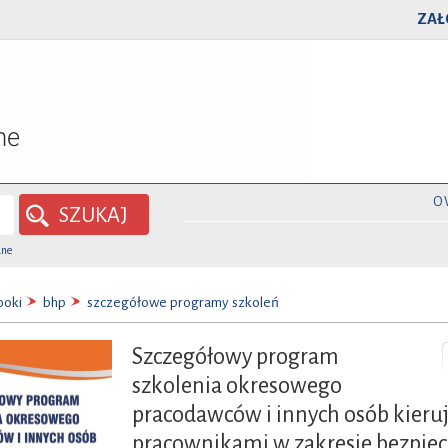
ZAŁ
O
SZUKAJ
ane
ooki
bhp
szczegółowe programy szkoleń
Szczegółowy program
szkolenia okresowego
pracodawców i innych osób kieru
pracownikami w zakresie bezpiec