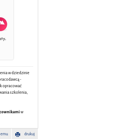
lenia w dziedzinie
 pracodawcą -
ek opracować
wania szkolenia,
racownikami
w
memu
drukuj