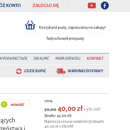
ÓŻ KONTO
ZALOGUJ SIĘ
Koszyk jest pusty, zapraszamy na zakupy!
Twój schowek jest pusty.
 WYDAWNICTWIE
JAK KUPIĆ
MAPA SERWISU
KONTAKT
GDZIE KUPIĆ
WARUNKI DOSTAWY
cena:
40,00 zł
50,00
+ 5% VAT
(brutto: 42,00 zł)
jących
Najniższa cena w ostatnich 30 dniach:
40,00 zł + 5% VAT
zeństwa i