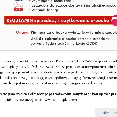
7 rozporządzenia Ministra Gospodarki i Pracy z dnia 27 lipca 2004 r. w sprawie szko
wa i higieny pracy (t.j. Dz.U. z 2024 r. poz. 1327) pracodawca lub w porozumieniu z
rganizacyjna prowadząca działalność szkoleniową w dziedzinie bhp, ma obowiąz
olenia okresowego, określające szczegółową tematykę, formy realizacji i czas tr
gólnych grup stanowisk, na podstawie ramowych programów szkolenia.
y program szkolenia okresowego
pracodawców i innych osób kierujących p
p, został opracowany zgodnie z ww. rozporządzeniem.
poleć znajo