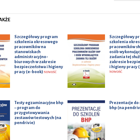
AKŻE
Szczegółowy program
Szczegółowy p
szkolenia okresowego
szkolenia okre
pracowników na
pracowników słu
stanowiskach
osób wykonując
administracyjno-
zadania tej słu
biurowych w zakresie
zakresie bezpi
bezpieczeństwa i higieny
i higieny pracy 
pracy (e-book)
NOWOŚĆ
NOWOŚĆ
Testy egzaminacyjne bhp
Prezentacje do 
– program do
bhp (na pendriv
przygotowywania
zestawów testowych (na
pendrivie)