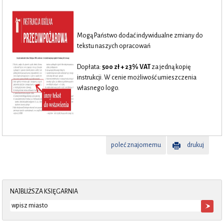
Mogą Państwo dodać indywidualne zmiany do
tekstu naszych opracowań
..
Dopłata:
500 zł + 23% VAT
za jedną kopię
instrukcji. W cenie możliwość umieszczenia
własnego logo.
poleć znajomemu
drukuj
NAJBLIŻSZA KSIĘGARNIA