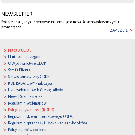
NEWSLETTER
Podaj e-mail, aby otrzymywać informacje o nowościach wydawniczych i
promocjach
ZAPISZ SIĘ
Praca w ODDK
Hurtownie i księgarnie
O Wydawnictwie ODDK
Strefa Klienta
Serwis tematyczny ODDK
KOD RABATOWY - jak użyć?
Lista webinariów, które się odbyły
News | Sierpień 2026
Regulamin Webinariów
Polityka prywatności (RODO)
Regulamin sklepu internetowego ODDK
Regulamin sprzedaży i użytkowania (e-booków)
Polityka plików cookies