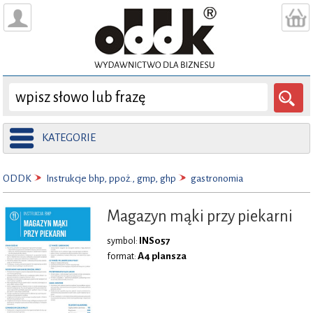
KATEGORIE
ODDK
Instrukcje bhp, ppoż., gmp, ghp
gastronomia
Magazyn mąki przy piekarni
INS057
symbol:
A4 plansza
format: