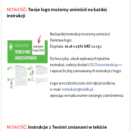
NOWOŚĆ
: Twoje logo możemy umieścić na każdej
instrukcji
.
Na każdej instrukcji możemy umieścić
Państwa logo.
Dopłata:
10 zł + 23% VAT
za egz.
Do koszyka, obok wybranych tytułów
..
instrukcji, należy dodać
LOGO na instrukcję >>
i wpisać liczbę zamawianych instrukcji z logo.
Logo w rozdzielczości 300 dpi prześlij na
e-mail:
instrukcje@oddk.pl
,
wpisując w mailu numer swojego zamówienia.
NOWOŚĆ
: Instrukcje z Twoimi zmianami w tekście