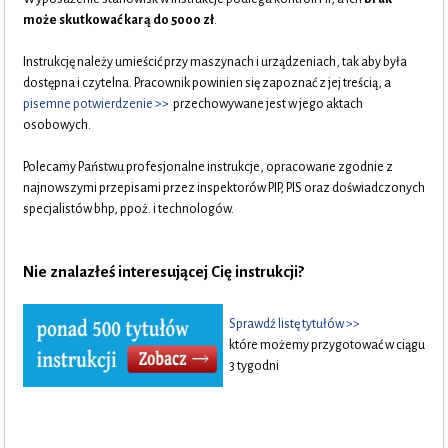
może skutkować karą do 5000 zł
.
Instrukcję należy umieścić przy maszynach i urządzeniach, tak aby była
dostępna i czytelna. Pracownik powinien się zapoznać z jej treścią, a
pisemne potwierdzenie >>
przechowywane jest w jego aktach
osobowych.
Polecamy Państwu profesjonalne instrukcje, opracowane zgodnie z
najnowszymi przepisami przez inspektorów PIP, PIS oraz doświadczonych
specjalistów bhp, ppoż. i technologów.
Nie znalazłeś interesującej Cię instrukcji?
Sprawdź listę tytułów >>
..
które możemy przygotować w ciągu
3 tygodni