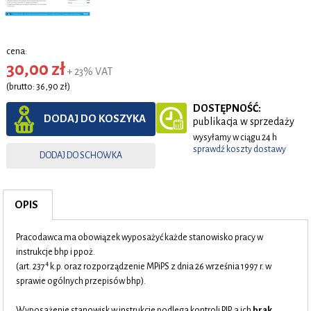
cena:
30,00 zł
+ 23% VAT
(brutto: 36,90 zł)
DOSTĘPNOŚĆ:
DODAJ DO KOSZYKA
publikacja w sprzedaży
wysyłamy w ciągu 24 h
sprawdź koszty dostawy
DODAJ DO SCHOWKA
OPIS
Pracodawca ma obowiązek wyposażyć każde stanowisko pracy w
instrukcje bhp i ppoż.
4
(art. 237
k.p. oraz rozporządzenie MPiPS z dnia 26 września 1997 r. w
sprawie ogólnych przepisów bhp).
Wyposażenie stanowisk w instrukcje podlega kontroli PIP, a ich
brak