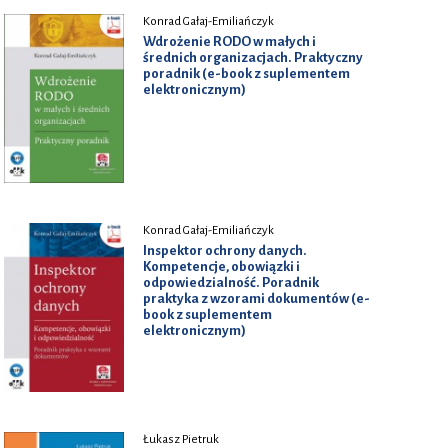
Konrad Gałaj-Emiliańczyk
Wdrożenie RODO w małych i
średnich organizacjach. Praktyczny
poradnik (e-book z suplementem
elektronicznym)
Konrad Gałaj-Emiliańczyk
Inspektor ochrony danych.
Kompetencje, obowiązki i
odpowiedzialność. Poradnik
praktyka z wzorami dokumentów (e-
book z suplementem
elektronicznym)
Łukasz Pietruk