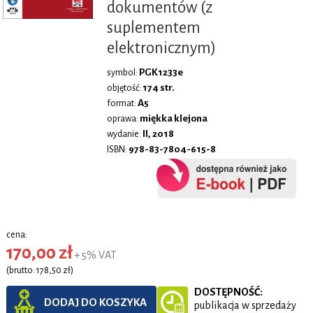
dokumentów (z
suplementem
elektronicznym)
PGK1233e
symbol:
174 str.
objętość:
A5
format:
miękka klejona
oprawa:
II, 2018
wydanie:
978-83-7804-615-8
ISBN:
cena:
170,00 zł
+ 5% VAT
(brutto: 178,50 zł)
DOSTĘPNOŚĆ:
DODAJ DO KOSZYKA
publikacja w sprzedaży