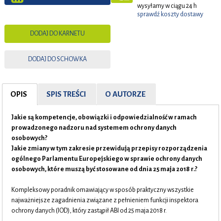
wysyłamy w ciągu 24 h
sprawdź koszty dostawy
DODAJ DO KARNETU
DODAJ DO SCHOWKA
OPIS
SPIS TREŚCI
O AUTORZE
Jakie są kompetencje, obowiązki i odpowiedzialność w ramach
prowadzonego nadzoru nad systemem ochrony danych
osobowych?
Jakie zmiany w tym zakresie przewidują przepisy rozporządzenia
ogólnego Parlamentu Europejskiego w sprawie ochrony danych
osobowych, które muszą być stosowane od dnia 25 maja 2018 r.?
Kompleksowy poradnik omawiający w sposób praktyczny wszystkie
najważniejsze zagadnienia związane z pełnieniem funkcji inspektora
ochrony danych (IOD), który zastąpił ABI od 25 maja 2018 r.