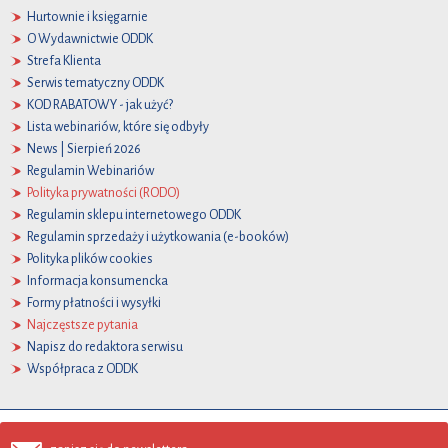
Hurtownie i księgarnie
O Wydawnictwie ODDK
Strefa Klienta
Serwis tematyczny ODDK
KOD RABATOWY - jak użyć?
Lista webinariów, które się odbyły
News | Sierpień 2026
Regulamin Webinariów
Polityka prywatności (RODO)
Regulamin sklepu internetowego ODDK
Regulamin sprzedaży i użytkowania (e-booków)
Polityka plików cookies
Informacja konsumencka
Formy płatności i wysyłki
Najczęstsze pytania
Napisz do redaktora serwisu
Współpraca z ODDK