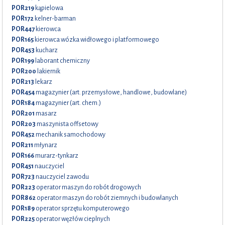
POR219
kąpielowa
POR172
kelner-barman
POR447
kierowca
POR165
kierowca wózka widłowego i platformowego
POR453
kucharz
POR199
laborant chemiczny
POR200
lakiernik
POR213
lekarz
POR454
magazynier (art. przemysłowe, handlowe, budowlane)
POR184
magazynier (art. chem.)
POR201
masarz
POR203
maszynista offsetowy
POR452
mechanik samochodowy
POR211
młynarz
POR166
murarz-tynkarz
POR451
nauczyciel
POR723
nauczyciel zawodu
POR223
operator maszyn do robót drogowych
POR862
operator maszyn do robót ziemnych i budowlanych
POR189
operator sprzętu komputerowego
POR225
operator węzłów cieplnych