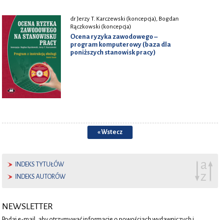
dr Jerzy T. Karczewski (koncepcja), Bogdan
Rączkowski (koncepcja)
Ocena ryzyka zawodowego –
program komputerowy (baza dla
poniższych stanowisk pracy)
« Wstecz
INDEKS TYTUŁÓW
INDEKS AUTORÓW
NEWSLETTER
Podaj e-mail, aby otrzymywać informacje o nowościach wydawniczych i