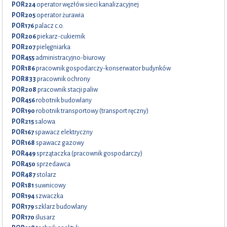
POR224
operator węzłów sieci kanalizacyjnej
POR205
operator żurawia
POR176
palacz c.o.
POR206
piekarz-cukiernik
POR207
pielęgniarka
POR455
administracyjno-biurowy
POR186
pracownik gospodarczy-konserwator budynków
POR833
pracownik ochrony
POR208
pracownik stacji paliw
POR456
robotnik budowlany
POR190
robotnik transportowy (transport ręczny)
POR215
salowa
POR167
spawacz elektryczny
POR168
spawacz gazowy
POR449
sprzątaczka (pracownik gospodarczy)
POR450
sprzedawca
POR487
stolarz
POR181
suwnicowy
POR194
szwaczka
POR179
szklarz budowlany
POR170
ślusarz