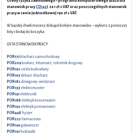
Oceny ryzyka zawodowego – programu komputerowego (baza dla
stanowisk pracy
CD142
) za 1 zł + VAT oraz poszczególnych stanowisk
pracy w cenie jednostkowej 190 zł + VAT.
W każdej chwili możesz dokupić kolejne stanowisko – wybierz z poniższej
listy i dodaj do koszyka:
LISTA STANOWISK PRACY:
POR177
blacharz samochodowy
POR209
brukarz, bitumiarz, robotnik drogowy
POR162
cieśla budowlany
POR163
dekarz-blacharz
POR182
dźwigowy-windziarz
POR193
elektromonter
POR191
elektronik
POR188
elektryk konserwator
POR192
elektryk pomiarowiec
POR448
fryzjer
POR222
farmaceuta
POR196
galwanizer
POR197
hydraulik