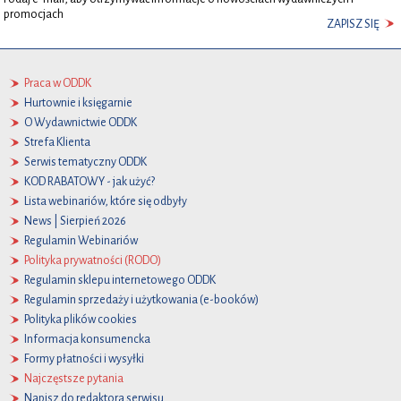
promocjach
ZAPISZ SIĘ
Praca w ODDK
Hurtownie i księgarnie
O Wydawnictwie ODDK
Strefa Klienta
Serwis tematyczny ODDK
KOD RABATOWY - jak użyć?
Lista webinariów, które się odbyły
News | Sierpień 2026
Regulamin Webinariów
Polityka prywatności (RODO)
Regulamin sklepu internetowego ODDK
Regulamin sprzedaży i użytkowania (e-booków)
Polityka plików cookies
Informacja konsumencka
Formy płatności i wysyłki
Najczęstsze pytania
Napisz do redaktora serwisu