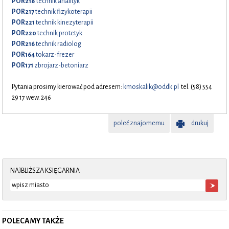
POR218
technik analityk
POR217
technik fizykoterapii
POR221
technik kinezyterapii
POR220
technik protetyk
POR216
technik radiolog
POR164
tokarz-frezer
POR171
zbrojarz-betoniarz
Pytania prosimy kierować pod adresem:
kmoskalik@oddk.pl
tel. (58) 554
29 17 wew. 246
poleć znajomemu
drukuj
NAJBLIŻSZA KSIĘGARNIA
POLECAMY TAKŻE