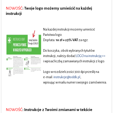
NOWOŚĆ
: Twoje logo możemy umieścić na każdej
instrukcji
.
Na każdej instrukcji możemy umieścić
Państwa logo.
Dopłata:
10 zł + 23% VAT
za egz.
Do koszyka, obok wybranych tytułów
..
instrukcji, należy dodać
LOGO na instrukcję >>
i wpisać liczbę zamawianych instrukcji z logo.
Logo w rozdzielczości 300 dpi prześlij na
e-mail:
instrukcje@oddk.pl
,
wpisując w mailu numer swojego zamówienia.
NOWOŚĆ
: Instrukcje z Twoimi zmianami w tekście