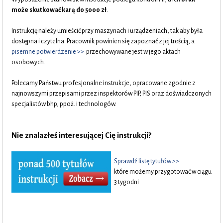
może skutkować karą do 5000 zł
.
Instrukcję należy umieścić przy maszynach i urządzeniach, tak aby była
dostępna i czytelna. Pracownik powinien się zapoznać z jej treścią, a
pisemne potwierdzenie >>
przechowywane jest w jego aktach
osobowych.
Polecamy Państwu profesjonalne instrukcje, opracowane zgodnie z
najnowszymi przepisami przez inspektorów PIP, PIS oraz doświadczonych
specjalistów bhp, ppoż. i technologów.
Nie znalazłeś interesującej Cię instrukcji?
Sprawdź listę tytułów >>
..
które możemy przygotować w ciągu
3 tygodni