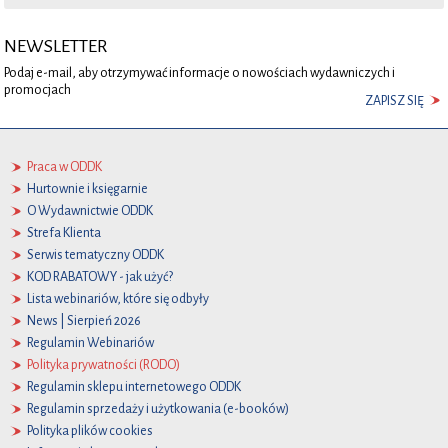
NEWSLETTER
Podaj e-mail, aby otrzymywać informacje o nowościach wydawniczych i
promocjach
ZAPISZ SIĘ
Praca w ODDK
Hurtownie i księgarnie
O Wydawnictwie ODDK
Strefa Klienta
Serwis tematyczny ODDK
KOD RABATOWY - jak użyć?
Lista webinariów, które się odbyły
News | Sierpień 2026
Regulamin Webinariów
Polityka prywatności (RODO)
Regulamin sklepu internetowego ODDK
Regulamin sprzedaży i użytkowania (e-booków)
Polityka plików cookies