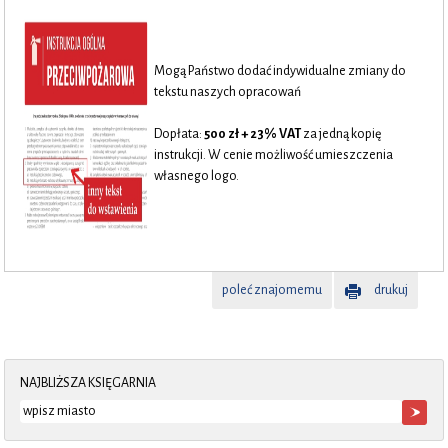
Mogą Państwo dodać indywidualne zmiany do
tekstu naszych opracowań
..
Dopłata:
500 zł + 23% VAT
za jedną kopię
instrukcji. W cenie możliwość umieszczenia
własnego logo.
poleć znajomemu
drukuj
NAJBLIŻSZA KSIĘGARNIA