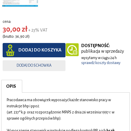
cena:
30,00 zł
+ 23% VAT
(brutto: 36,90 zł)
DOSTĘPNOŚĆ:
DODAJ DO KOSZYKA
publikacja w sprzedaży
wysyłamy w ciągu 24 h
sprawdź koszty dostawy
DODAJ DO SCHOWKA
OPIS
Pracodawca ma obowiązek wyposażyć każde stanowisko pracy w
instrukcje bhp i ppoż.
4
(art. 237
k.p. oraz rozporządzenie MPiPS z dnia 26 września 1997 r. w
sprawie ogólnych przepisów bhp).
Wyposażenie stanowisk w instrukcje podlega kontroli PIP, a ich
brak