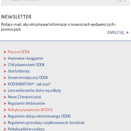
NEWSLETTER
Podaj e-mail, aby otrzymywać informacje o nowościach wydawniczych i
promocjach
ZAPISZ SIĘ
Praca w ODDK
Hurtownie i księgarnie
O Wydawnictwie ODDK
Strefa Klienta
Serwis tematyczny ODDK
KOD RABATOWY - jak użyć?
Lista webinariów, które się odbyły
News | Sierpień 2026
Regulamin Webinariów
Polityka prywatności (RODO)
Regulamin sklepu internetowego ODDK
Regulamin sprzedaży i użytkowania (e-booków)
Polityka plików cookies