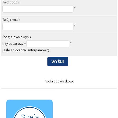
Twój podpis:
*
Twój e-mail:
*
Podaj słownie wynik:
trzy dodać trzy =
*
(zabezpieczenie antyspamowe)
WYŚLIJ
* pola obowiązkowe