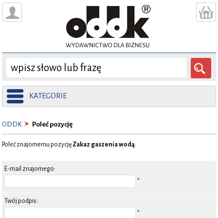
KATEGORIE
ODDK
Poleć pozycję
Poleć znajomemu pozycję
Zakaz gaszenia wodą
:
E-mail znajomego:
*
Twój podpis:
*