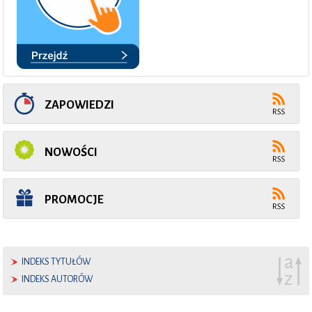
ZAPOWIEDZI
NOWOŚCI
PROMOCJE
INDEKS TYTUŁÓW
INDEKS AUTORÓW