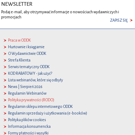
NEWSLETTER
Podaj e-mail, aby otrzymywać informacje o nowościach wydawniczych i
promocjach
ZAPISZ SIĘ
Praca w ODDK
Hurtownie i księgarnie
O Wydawnictwie ODDK
Strefa Klienta
Serwis tematyczny ODDK
KOD RABATOWY - jak użyć?
Lista webinariów, które się odbyły
News | Sierpień 2026
Regulamin Webinariów
Polityka prywatności (RODO)
Regulamin sklepu internetowego ODDK
Regulamin sprzedaży i użytkowania (e-booków)
Polityka plików cookies
Informacja konsumencka
Formy płatności i wysyłki