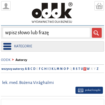
KATEGORIE
ODDK
Autorzy
wszyscy autorzy
A
B
C
D
E
F
G
H
I
J
K
L
M
N
O
P
Q
R
S
T
U
V
W
X
Y
Z
lek. med. Bożena Virághalmi
pokaż książki