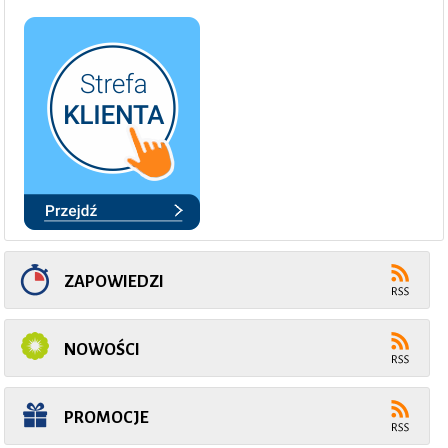
ZAPOWIEDZI
NOWOŚCI
PROMOCJE