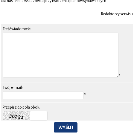
dla nas cenna wskazówka przy tworzeniu planów wydawniczych.
Redaktorzy serwisu
Treść wiadomości:
*
Twój e-mail:
*
Przepisz do pola obok:
WYŚLIJ