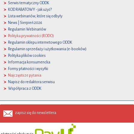
Serwis tematyczny ODDK
KOD RABATOWY - jak użyć?
Lista webinariów, które się odbyły
News | Sierpień 2026
Regulamin Webinariów
Polityka prywatności (RODO)
Regulamin sklepu internetowego ODDK
Regulamin sprzedaży i użytkowania (e-booków)
Polityka plików cookies
Informacja konsumencka
Formy płatności i wysyłki
Najczęstsze pytania
Napisz do redaktora serwisu
Współpraca z ODDK
zapisz się do newslettera