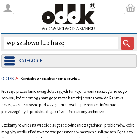
KATEGORIE
ODDK
Kontakt z redaktorem serwisu
Proszę o przesyłanie uwag dotyczących funkcjonowania naszego nowego
serwisu, które pomogą nam go jeszcze bardziej dostosować do Państwa
oczekiwań – zarówno pod względem sposobu prezentacji informacji o
poszczególnych produktach, jak również od strony technicznej.
Czekamy również na wszelkie sugestie odnośnie zagadnień i problemów, które
mogłyby według Państwa zostać poruszone w naszych publikacjach. Będzie to