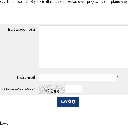
zych publikacjach. Będzie to dla nas cenna wskazówka przy tworzeniu planów w
Treść wiadomości:
Twój e-mail:
*
Przepisz do pola obok:
WYŚLIJ
zkowe