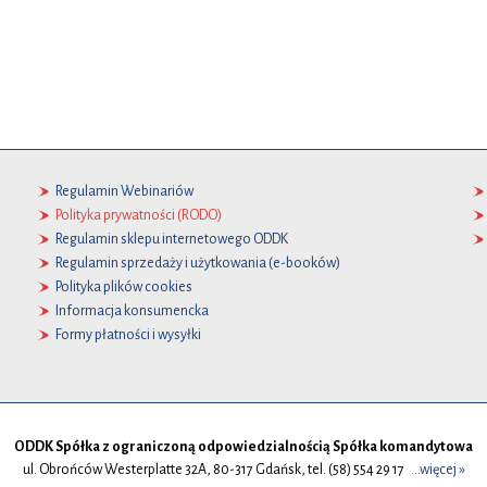
Regulamin Webinariów
Polityka prywatności (RODO)
Regulamin sklepu internetowego ODDK
Regulamin sprzedaży i użytkowania (e-booków)
Polityka plików cookies
Informacja konsumencka
Formy płatności i wysyłki
ODDK Spółka z ograniczoną odpowiedzialnością Spółka komandytowa
ul. Obrońców Westerplatte 32A, 80-317 Gdańsk, tel. (58) 554 29 17
...więcej »