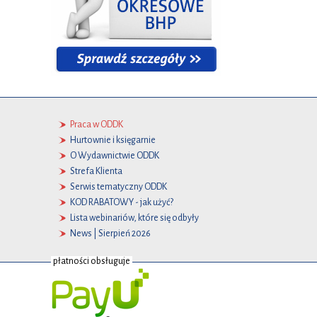
Praca w ODDK
Hurtownie i księgarnie
O Wydawnictwie ODDK
Strefa Klienta
Serwis tematyczny ODDK
KOD RABATOWY - jak użyć?
Lista webinariów, które się odbyły
News | Sierpień 2026
płatności obsługuje