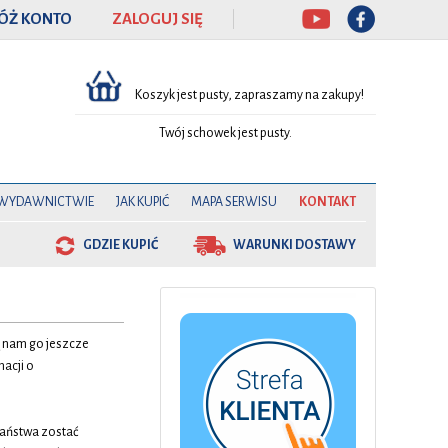
ÓŻ KONTO
ZALOGUJ SIĘ
Koszyk jest pusty, zapraszamy na zakupy!
Twój schowek jest pusty.
 WYDAWNICTWIE
JAK KUPIĆ
MAPA SERWISU
KONTAKT
GDZIE KUPIĆ
WARUNKI DOSTAWY
 nam go jeszcze
acji o
Państwa zostać