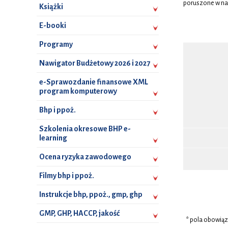
poruszone w nas
Książki
E-booki
Programy
Nawigator Budżetowy 2026 i 2027
e-Sprawozdanie finansowe XML
program komputerowy
Bhp i ppoż.
Szkolenia okresowe BHP e-
learning
Ocena ryzyka zawodowego
Filmy bhp i ppoż.
Instrukcje bhp, ppoż., gmp, ghp
GMP, GHP, HACCP, jakość
* pola obowią