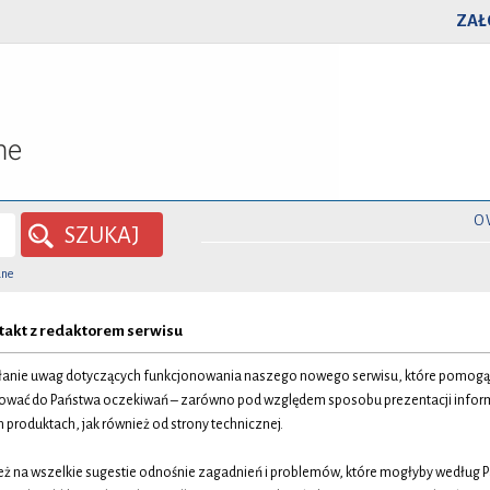
ZAŁ
O
SZUKAJ
ane
takt z redaktorem serwisu
yłanie uwag dotyczących funkcjonowania naszego nowego serwisu, które pomogą
sować do Państwa oczekiwań – zarówno pod względem sposobu prezentacji inform
produktach, jak również od strony technicznej.
ż na wszelkie sugestie odnośnie zagadnień i problemów, które mogłyby według 