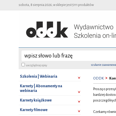
sobota, 8 sierpnia 2026; w sklepie jest 5111 produktów
szukanie zaawansow
uwzględniaj opisy
Szkolenia | Webinaria
ODDK
Kon
Karnety | Abonamenty na
Proszę o przes
webinaria
bardziej dosto
Karnety książkowe
poszczególnych 
Karnety filmowe
Czekamy równie