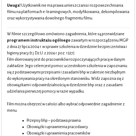
Uwaga!
Użytkownik nie ma prawa umieszczania i rozpowszechniania
filmu na platformach e-learningowych, modyfikowania, dekompilowania
oraz wykorzystywania dowolnego fragmentu filmu.
W filmie szczegółowo omówiono zagadnienia, które są przewidziane
programem instruktażu ogólnego
zawartym w rozporządzeniu MGiP
z dnia 27 lipca 2004 r. w sprawie szkolenia w dziedzinie bezpieczeństwa i
higieny pracy (t.j. Dz.U. z 2024 r. poz. 1327).
Film skierowany jest do pracowników rozpoczynających pracę w danym
zakładzie. Jego celem jest pomoc uczestnikom szkolenia w zapoznaniu
się z podstawowymi przepisami i zasadami bhp w zakresie niezbędnym
do wykonywania pracy na określonym stanowisku. Widz zapozna się z
obowiązkami i odpowiedzialnością w dziedzinie bhp oraz z zasadami
udzielania pierwszej pomocy w razie wypadku.
Film można obejrzeć w całości albo wybrać odpowiednie zagadnienie z
menu:
Przepisy bhp – podstawa prawna
Obowiązki i uprawnienia pracodawcy
Obowiązki i uprawnienia pracowników