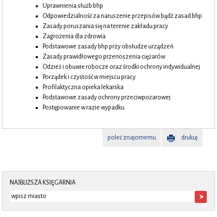
Uprawnienia służb bhp
Odpowiedzialność za naruszenie przepisów bądź zasad bhp
Zasady poruszania się na terenie zakładu pracy
Zagrożenia dla zdrowia
Podstawowe zasady bhp przy obsłudze urządzeń
Zasady prawidłowego przenoszenia ciężarów
Odzież i obuwie robocze oraz środki ochrony indywidualnej
Porządek i czystość w miejscu pracy
Profilaktyczna opieka lekarska
Podstawowe zasady ochrony przeciwpożarowej
Postępowanie w razie wypadku
poleć znajomemu
drukuj
NAJBLIŻSZA KSIĘGARNIA