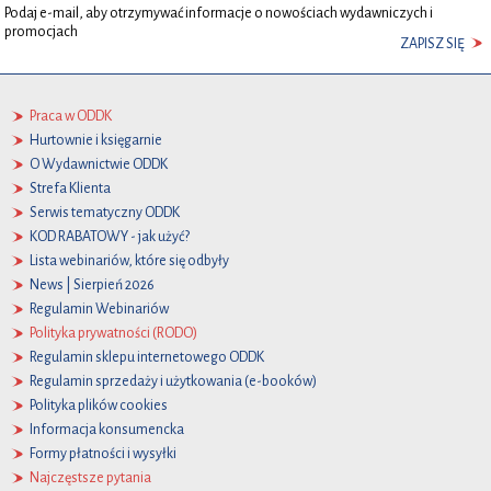
Podaj e-mail, aby otrzymywać informacje o nowościach wydawniczych i
promocjach
ZAPISZ SIĘ
Praca w ODDK
Hurtownie i księgarnie
O Wydawnictwie ODDK
Strefa Klienta
Serwis tematyczny ODDK
KOD RABATOWY - jak użyć?
Lista webinariów, które się odbyły
News | Sierpień 2026
Regulamin Webinariów
Polityka prywatności (RODO)
Regulamin sklepu internetowego ODDK
Regulamin sprzedaży i użytkowania (e-booków)
Polityka plików cookies
Informacja konsumencka
Formy płatności i wysyłki
Najczęstsze pytania