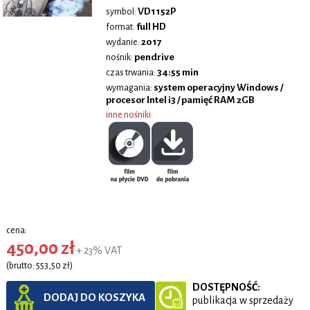
VD1152P
symbol:
full HD
format:
2017
wydanie:
pendrive
nośnik:
34:55 min
czas trwania:
system operacyjny Windows /
wymagania:
procesor Intel i3 / pamięć RAM 2GB
inne nośniki:
cena:
450,00 zł
+ 23% VAT
(brutto: 553,50 zł)
DOSTĘPNOŚĆ:
DODAJ DO KOSZYKA
publikacja w sprzedaży