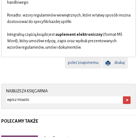
handlowego.
Ponadto: wzory regulaminów wewnętrznych, które w łatwy sposób można
dostosować do specyfiki każdej spółki.
Integralną częścią książki jest
suplement elektroniczny
(format MS
Word), który umożliwi edycję, zapis oraz wydruk prezentowanych
wzorów regulaminów, umów i dokumentów.
poleć znajomemu
drukuj
NAJBLIŻSZA KSIĘGARNIA
POLECAMY TAKŻE