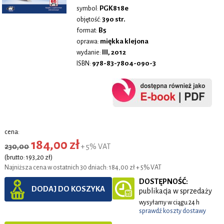
PGK818e
symbol:
390 str.
objętość:
B5
format:
miękka klejona
oprawa:
III, 2012
wydanie:
978-83-7804-090-3
ISBN:
cena:
184,00 zł
230,00
+ 5% VAT
(brutto: 193,20 zł)
Najniższa cena w ostatnich 30 dniach: 184,00 zł + 5% VAT
DOSTĘPNOŚĆ:
DODAJ DO KOSZYKA
publikacja w sprzedaży
wysyłamy w ciągu 24 h
sprawdź koszty dostawy