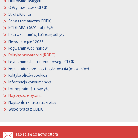
Hurtownie i księgarnie
O Wydawnictwie ODDK
Strefa Klienta
Serwis tematyczny ODDK
KOD RABATOWY - jak użyć?
Lista webinariów, które się odbyły
News | Sierpień 2026
Regulamin Webinariów
Polityka prywatności (RODO)
Regulamin sklepu internetowego ODDK
Regulamin sprzedaży i użytkowania (e-booków)
Polityka plików cookies
Informacja konsumencka
Formy płatności i wysyłki
Najczęstsze pytania
Napisz do redaktora serwisu
Współpraca z ODDK
zapisz się do newslettera