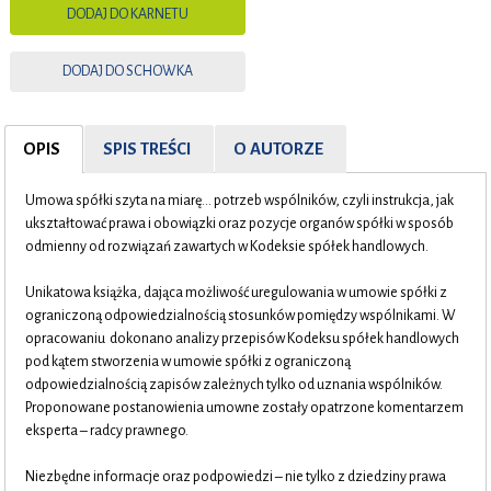
DODAJ DO KARNETU
DODAJ DO SCHOWKA
OPIS
SPIS TREŚCI
O AUTORZE
Umowa spółki szyta na miarę… potrzeb wspólników, czyli instrukcja, jak
ukształtować prawa i obowiązki oraz pozycje organów spółki w sposób
odmienny od rozwiązań zawartych w Kodeksie spółek handlowych.
Unikatowa książka, dająca możliwość uregulowania w umowie spółki z
ograniczoną odpowiedzialnością stosunków pomiędzy wspólnikami. W
opracowaniu dokonano analizy przepisów Kodeksu spółek handlowych
pod kątem stworzenia w umowie spółki z ograniczoną
odpowiedzialnością zapisów zależnych tylko od uznania wspólników.
Proponowane postanowienia umowne zostały opatrzone komentarzem
eksperta – radcy prawnego.
Niezbędne informacje oraz podpowiedzi – nie tylko z dziedziny prawa