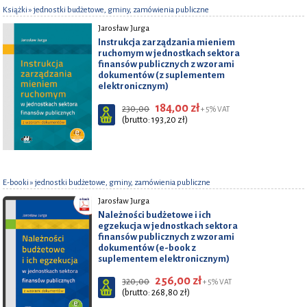
Książki
» jednostki budżetowe, gminy, zamówienia publiczne
Jarosław Jurga
Instrukcja zarządzania mieniem
ruchomym w jednostkach sektora
finansów publicznych z wzorami
dokumentów (z suplementem
elektronicznym)
184,00 zł
230,00
+ 5% VAT
(brutto: 193,20 zł)
E-booki
» jednostki budżetowe, gminy, zamówienia publiczne
Jarosław Jurga
Należności budżetowe i ich
egzekucja w jednostkach sektora
finansów publicznych z wzorami
dokumentów (e-book z
suplementem elektronicznym)
256,00 zł
320,00
+ 5% VAT
(brutto: 268,80 zł)