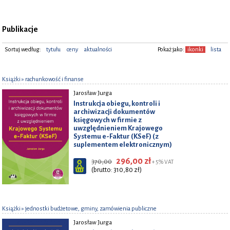
Publikacje
Sortuj według:
tytułu
ceny
aktualności
Pokaż jako:
ikonki
lista
Książki
» rachunkowość i finanse
Jarosław Jurga
Instrukcja obiegu, kontroli i
archiwizacji dokumentów
księgowych w firmie z
uwzględnieniem Krajowego
Systemu e-Faktur (KSeF) (z
suplementem elektronicznym)
296,00 zł
370,00
+ 5% VAT
(brutto: 310,80 zł)
Książki
» jednostki budżetowe, gminy, zamówienia publiczne
Jarosław Jurga