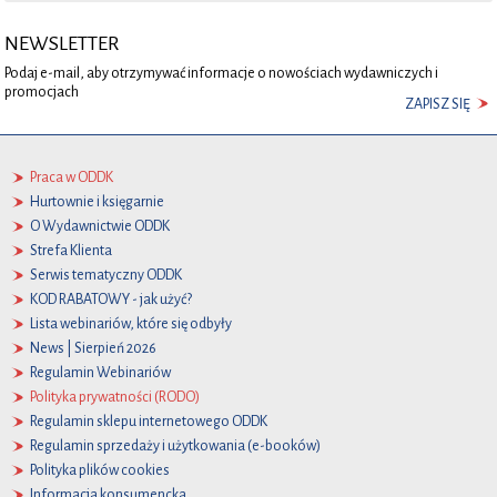
NEWSLETTER
Podaj e-mail, aby otrzymywać informacje o nowościach wydawniczych i
promocjach
ZAPISZ SIĘ
Praca w ODDK
Hurtownie i księgarnie
O Wydawnictwie ODDK
Strefa Klienta
Serwis tematyczny ODDK
KOD RABATOWY - jak użyć?
Lista webinariów, które się odbyły
News | Sierpień 2026
Regulamin Webinariów
Polityka prywatności (RODO)
Regulamin sklepu internetowego ODDK
Regulamin sprzedaży i użytkowania (e-booków)
Polityka plików cookies
Informacja konsumencka