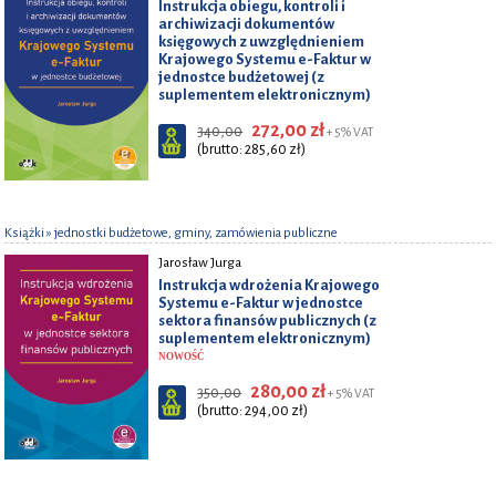
Instrukcja obiegu, kontroli i
archiwizacji dokumentów
księgowych z uwzględnieniem
Krajowego Systemu e-Faktur w
jednostce budżetowej (z
suplementem elektronicznym)
272,00 zł
340,00
+ 5% VAT
(brutto: 285,60 zł)
Książki
» jednostki budżetowe, gminy, zamówienia publiczne
Jarosław Jurga
Instrukcja wdrożenia Krajowego
Systemu e-Faktur w jednostce
sektora finansów publicznych (z
suplementem elektronicznym)
NOWOŚĆ
280,00 zł
350,00
+ 5% VAT
(brutto: 294,00 zł)