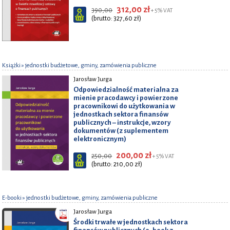
312,00 zł
390,00
+ 5% VAT
(brutto: 327,60 zł)
Książki
» jednostki budżetowe, gminy, zamówienia publiczne
Jarosław Jurga
Odpowiedzialność materialna za
mienie pracodawcy i powierzone
pracownikowi do użytkowania w
jednostkach sektora finansów
publicznych – instrukcje, wzory
dokumentów (z suplementem
elektronicznym)
200,00 zł
250,00
+ 5% VAT
(brutto: 210,00 zł)
E-booki
» jednostki budżetowe, gminy, zamówienia publiczne
Jarosław Jurga
Środki trwałe w jednostkach sektora