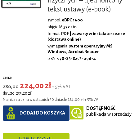
fizycznych – ujednolicony
tekst ustawy (e-book)
eBPG1600
symbol:
372 str.
objętość:
PDF | zawarty w instalatorze.exe
format:
(dostawa online)
system operacyjny MS
wymagania:
Windows, Acrobat Reader
978-83-8253-096-4
ISBN:
cena:
224,00 zł
280,00
+ 5% VAT
(brutto: 235,20 zł)
Najniższa cena w ostatnich 30 dniach: 224,00 zł + 5% VAT
DOSTĘPNOŚĆ:
DODAJ DO KOSZYKA
publikacja w sprzedaży
DODAJ DO KARNETU