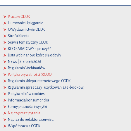
Praca w ODDK
Hurtownie i księgarnie
O Wydawnictwie ODDK
Strefa Klienta
Serwis tematyczny ODDK
KOD RABATOWY - jak użyć?
Lista webinariów, które się odbyły
News | Sierpień 2026
Regulamin Webinariów
Polityka prywatności (RODO)
Regulamin sklepu internetowego ODDK
Regulamin sprzedaży i użytkowania (e-booków)
Polityka plików cookies
Informacja konsumencka
Formy płatności i wysyłki
Najczęstsze pytania
Napisz do redaktora serwisu
Współpraca z ODDK