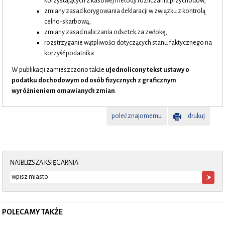
korzystających z kasowej metody rozliczania przychodów,
zmiany zasad korygowania deklaracji w związku z kontrolą
celno-skarbową,
zmiany zasad naliczania odsetek za zwłokę,
rozstrzyganie wątpliwości dotyczących stanu faktycznego na
korzyść podatnika.
W publikacji zamieszczono także
ujednolicony tekst ustawy o
podatku dochodowym od osób fizycznych z graficznym
wyróżnieniem omawianych zmian
.
poleć znajomemu
drukuj
NAJBLIŻSZA KSIĘGARNIA
POLECAMY TAKŻE