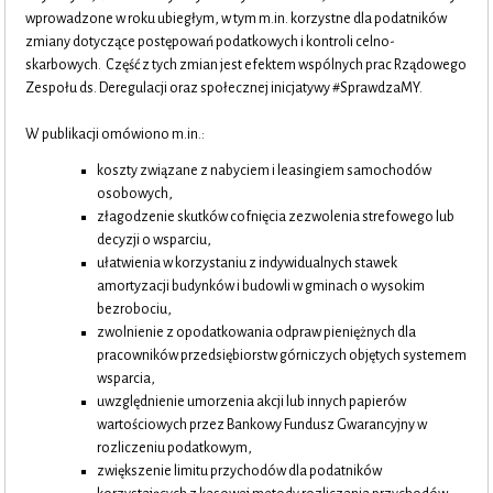
wprowadzone w roku ubiegłym, w tym m.in. korzystne dla podatników
zmiany dotyczące postępowań podatkowych i kontroli celno-
skarbowych. Część z tych zmian jest efektem wspólnych prac Rządowego
Zespołu ds. Deregulacji oraz społecznej inicjatywy #SprawdzaMY.
W publikacji omówiono m.in.:
koszty związane z nabyciem i leasingiem samochodów
osobowych,
złagodzenie skutków cofnięcia zezwolenia strefowego lub
decyzji o wsparciu,
ułatwienia w korzystaniu z indywidualnych stawek
amortyzacji budynków i budowli w gminach o wysokim
bezrobociu,
zwolnienie z opodatkowania odpraw pieniężnych dla
pracowników przedsiębiorstw górniczych objętych systemem
wsparcia,
uwzględnienie umorzenia akcji lub innych papierów
wartościowych przez Bankowy Fundusz Gwarancyjny w
rozliczeniu podatkowym,
zwiększenie limitu przychodów dla podatników