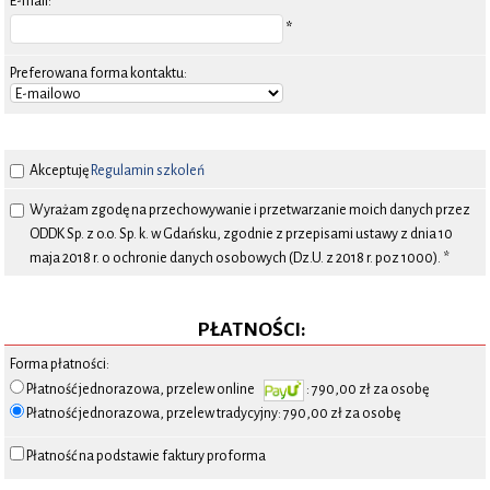
E-mail:
*
Preferowana forma kontaktu:
Akceptuję
Regulamin szkoleń
Wyrażam zgodę na przechowywanie i przetwarzanie moich danych przez
ODDK Sp. z o.o. Sp. k. w Gdańsku, zgodnie z przepisami ustawy z dnia 10
maja 2018 r. o ochronie danych osobowych (Dz.U. z 2018 r. poz 1000). *
PŁATNOŚCI:
Forma płatności:
Płatność jednorazowa, przelew online
: 790,00 zł za osobę
Płatność jednorazowa, przelew tradycyjny: 790,00 zł za osobę
Płatność na podstawie faktury proforma