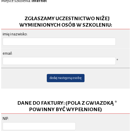
Miejsce szkolenia:
Internet
ZGŁASZAMY UCZESTNICTWO NIŻEJ
WYMIENIONYCH OSÓB W SZKOLENIU:
imię i nazwisko:
email:
*
dodaj następną osobę
DANE DO FAKTURY: (POLA Z GWIAZDKĄ *
POWINNY BYĆ WYPEŁNIONE)
NIP: