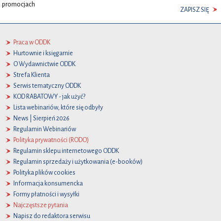
promocjach
ZAPISZ SIĘ
Praca w ODDK
Hurtownie i księgarnie
O Wydawnictwie ODDK
Strefa Klienta
Serwis tematyczny ODDK
KOD RABATOWY - jak użyć?
Lista webinariów, które się odbyły
News | Sierpień 2026
Regulamin Webinariów
Polityka prywatności (RODO)
Regulamin sklepu internetowego ODDK
Regulamin sprzedaży i użytkowania (e-booków)
Polityka plików cookies
Informacja konsumencka
Formy płatności i wysyłki
Najczęstsze pytania
Napisz do redaktora serwisu