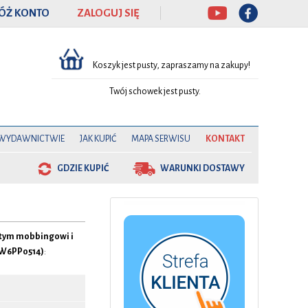
ÓŻ KONTO
ZALOGUJ SIĘ
Koszyk jest pusty, zapraszamy na zakupy!
Twój schowek jest pusty.
 WYDAWNICTWIE
JAK KUPIĆ
MAPA SERWISU
KONTAKT
GDZIE KUPIĆ
WARUNKI DOSTAWY
 tym mobbingowi i
(W6PP0514)
: