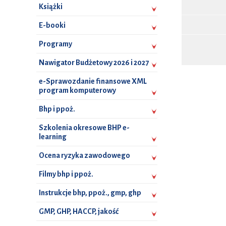
Książki
E-booki
Programy
Nawigator Budżetowy 2026 i 2027
e-Sprawozdanie finansowe XML
program komputerowy
Bhp i ppoż.
Szkolenia okresowe BHP e-
learning
Ocena ryzyka zawodowego
Filmy bhp i ppoż.
Instrukcje bhp, ppoż., gmp, ghp
GMP, GHP, HACCP, jakość