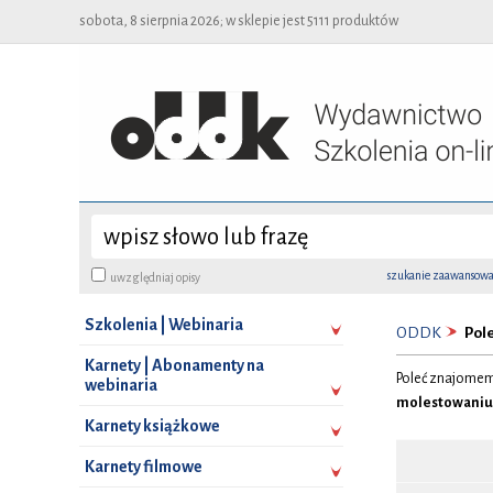
sobota, 8 sierpnia 2026; w sklepie jest 5111 produktów
szukanie zaawansow
uwzględniaj opisy
Szkolenia | Webinaria
ODDK
Pole
Karnety | Abonamenty na
Poleć znajomem
webinaria
molestowaniu 
Karnety książkowe
Karnety filmowe