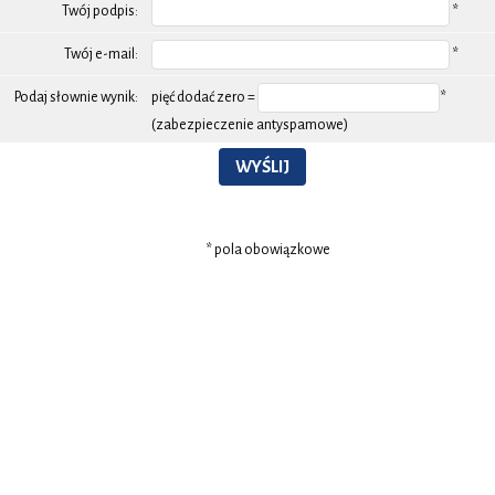
Twój podpis:
*
Twój e-mail:
*
Podaj słownie wynik:
pięć dodać zero =
*
(zabezpieczenie antyspamowe)
WYŚLIJ
* pola obowiązkowe