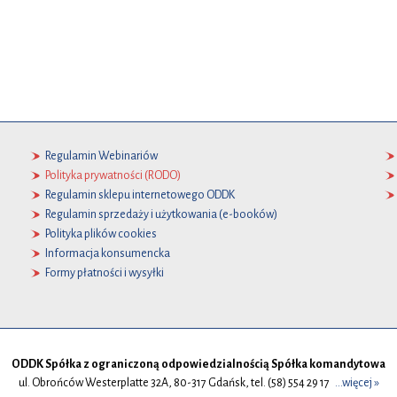
Regulamin Webinariów
Polityka prywatności (RODO)
Regulamin sklepu internetowego ODDK
Regulamin sprzedaży i użytkowania (e-booków)
Polityka plików cookies
Informacja konsumencka
Formy płatności i wysyłki
ODDK Spółka z ograniczoną odpowiedzialnością Spółka komandytowa
ul. Obrońców Westerplatte 32A, 80-317 Gdańsk, tel. (58) 554 29 17
...więcej »