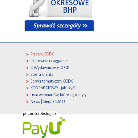
Praca w ODDK
Hurtownie i księgarnie
O Wydawnictwie ODDK
Strefa Klienta
Serwis tematyczny ODDK
KOD RABATOWY - jak użyć?
Lista webinariów, które się odbyły
News | Sierpień 2026
płatności obsługuje