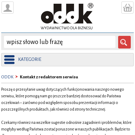
KATEGORIE
ODDK
Kontakt z redaktorem serwisu
Proszę o przesyłanie uwag dotyczących funkcjonowania naszego nowego
serwisu, które pomogą nam go jeszcze bardziej dostosować do Państwa
oczekiwań – zarówno pod względem sposobu prezentacji informacji o
poszczególnych produktach, jak również od strony technicznej.
Czekamy również na wszelkie sugestie odnośnie zagadnień i problemów, które
mogłyby według Państwa zostać poruszone w naszych publikacjach. Będzie to