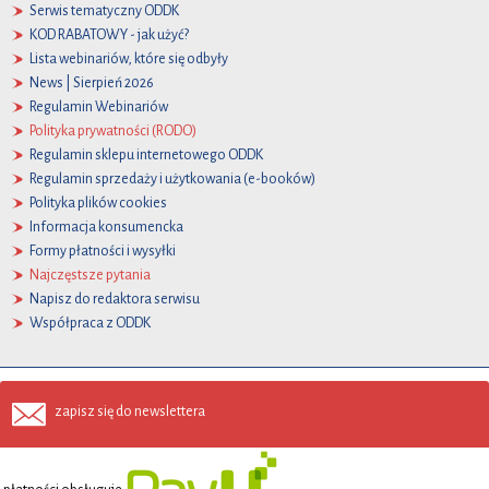
Serwis tematyczny ODDK
KOD RABATOWY - jak użyć?
Lista webinariów, które się odbyły
News | Sierpień 2026
Regulamin Webinariów
Polityka prywatności (RODO)
Regulamin sklepu internetowego ODDK
Regulamin sprzedaży i użytkowania (e-booków)
Polityka plików cookies
Informacja konsumencka
Formy płatności i wysyłki
Najczęstsze pytania
Napisz do redaktora serwisu
Współpraca z ODDK
zapisz się do newslettera