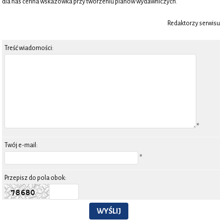
dla nas cenna wskazówka przy tworzeniu planów wydawniczych.
Redaktorzy serwisu
Treść wiadomości:
*
Twój e-mail:
*
Przepisz do pola obok:
WYŚLIJ